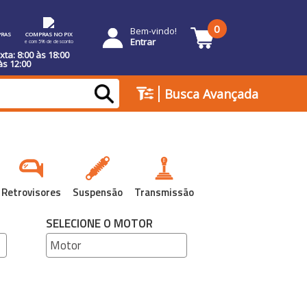
0
Bem-vindo!
RAS
COMPRAS NO PIX
Entrar
e com 5% de desconto
ta: 8:00 às 18:00
às 12:00
|
Busca Avançada
Retrovisores
Suspensão
Transmissão
SELECIONE O MOTOR