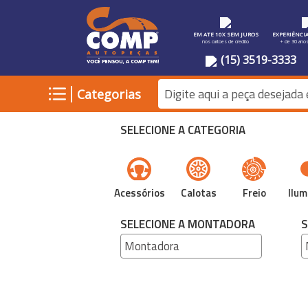
EM ATE 10X SEM JUROS
EXPERIÊNCI
nos cartoes de credito
+ de 30 ano
(15) 3519-3333
|
Categorias
SELECIONE A CATEGORIA
Acessórios
Calotas
Freio
Ilum
SELECIONE A MONTADORA
S