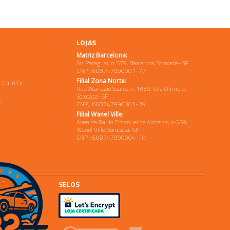
LOJAS
Matriz Barcelona:
Av. Paraguai, n 579, Barcelona, Sorocaba-SP
CNPJ: 608747990001-77
Filial Zona Norte:
.com.br
Rua Atanazio Soares, n 1830, Vila Olimpia,
Sorocaba-SP
e
CNPJ: 608747990003-39
Filial Wanel Ville:
Avenida Paulo Emanuel de Almeida, n 659,
Wanel Ville, Sorocaba-SP
CNPJ: 608747990004-10
SELOS