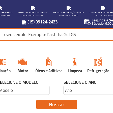
A EM VENDAS
ENTREGAS PARA TODO BRASIL
TROCAS E DEVOLUÇÕES GRATIS
SEGURANÇA NAS COMP
s no mercado
com segurança e velocidade
Facilitamos o seu retorno
Compras 100% seguras
Segunda a Sex
(15) 99124-2433
Sábado: 9:00 
inação
Motor
Óleos e Aditivos
Limpeza
Refrigeração
ELECIONE O MODELO
SELECIONE O ANO
Buscar