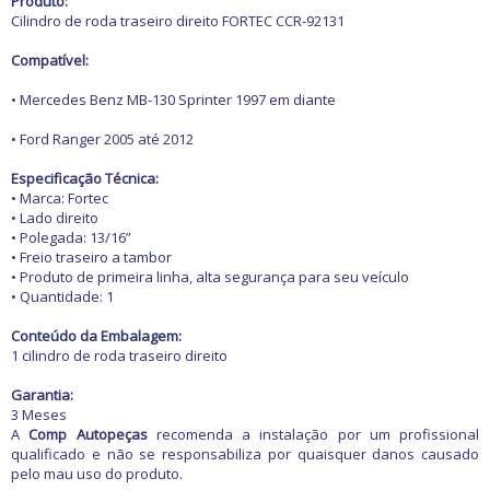
Produto:
Carburador
Quebra sol
Cilindro de roda traseiro direito FORTEC CCR-92131
Carros Antigos
Racks e Bagageiros
Compatível:
Casa e Jardim
Tapetes e Carpetes
Elétrica
Volantes e Cubos
• Mercedes Benz MB-130 Sprinter 1997 em diante
Eletrônicos
• Ford Ranger 2005 até 2012
Escapamentos
Faróis, Lanternas e
Especificação Técnica:
Iluminação.
• Marca: Fortec
• Lado direito
Freio
• Polegada: 13/16”
GPS e Acessórios
• Freio traseiro a tambor
Ignição
• Produto de primeira linha, alta segurança para seu veículo
• Quantidade: 1
Injeção
Latarias e Acessórios
Conteúdo da Embalagem:
1 cilindro de roda traseiro direito
Maçanetas e Fechaduras
Máquinas e Ferramentas
Garantia:
Motocicletas
3 Meses
A
Comp Autopeças
recomenda a instalação por um profissional
Motor
qualificado e não se responsabiliza por quaisquer danos causado
Óleos e Aditivos
pelo mau uso do produto.