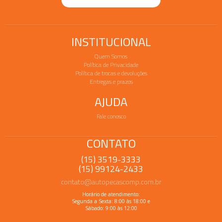
INSTITUCIONAL
Quem Somos
Política de Privacidade
Política de trocas e devoluções
Entregas e prazos
AJUDA
Fale conosco
CONTATO
(15) 3519-3333
(15) 99124-2433
contato@autopecascomp.com.br
Horário de atendimento:
Segunda a Sexta: 8:00 às 18:00 e
Sábado: 9:00 às 12:00