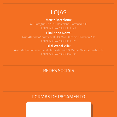
LOJAS
Matriz Barcelona:
Av. Paraguai, n 579, Barcelona, Sorocaba-SP
CNPJ: 608747990001-77
Filial Zona Norte:
Rua Atanazio Soares, n 1830, Vila Olimpia, Sorocaba-SP
CNPJ: 608747990003-39
Filial Wanel Ville:
Avenida Paulo Emanuel de Almeida, n 659, Wanel Ville, Sorocaba-SP
CNPJ: 608747990004-10
REDES SOCIAIS
FORMAS DE PAGAMENTO