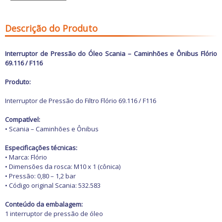
Freio
GPS e Acessórios
Ignição
Descrição do Produto
Injeção
Latarias e Acessórios
Maçanetas e Fechaduras
Interruptor de Pressão do Óleo Scania – Caminhões e Ônibus Flório
Máquinas e Ferramentas
69.116 / F116
Motocicletas
Motor
Produto:
Óleos e Aditivos
Ofertas
Interruptor de Pressão do Filtro Flório 69.116 / F116
Produtos de limpeza
Refrigeração
Compatível:
Rodas e Pneus
• Scania – Caminhões e Ônibus
Sons e Vídeos
Suspensão
Especificações técnicas:
Transmissão
• Marca: Flório
• Dimensões da rosca: M10 x 1 (cônica)
• Pressão: 0,80 – 1,2 bar
• Código original Scania: 532.583
Conteúdo da embalagem:
1 interruptor de pressão de óleo