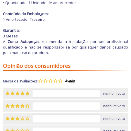
Freio
• Quantidade: 1 Unidade de amortecedor
GPS e Acessórios
Ignição
Conteúdo da Embalagem:
Injeção
1 Amortecedor Traseiro
Latarias e Acessórios
Maçanetas e Fechaduras
Garantia:
Máquinas e Ferramentas
3 Meses
Motocicletas
A
Comp Autopeças
recomenda a instalação por um profissional
Motor
qualificado e não se responsabiliza por quaisquer danos causado
Óleos e Aditivos
pelo mau uso do produto.
Ofertas
Produtos de limpeza
Opinião dos consumidores
Refrigeração
Rodas e Pneus
Sons e Vídeos
Média de avaliações:
Suspensão
Transmissão
nenhum voto
nenhum voto
nenhum voto