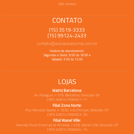
Fale conosco
CONTATO
(15) 3519-3333
(15) 99124-2433
contato@autopecascomp.com.br
Horário de atendimento:
Segunda a Sexta: 8:00 às 18:00 e
Sábado: 9:00 às 12:00
LOJAS
Matriz Barcelona:
Av. Paraguai, n 579, Barcelona, Sorocaba-SP
CNPJ: 608747990001-77
Filial Zona Norte:
Rua Atanazio Soares, n 1830, Vila Olimpia, Sorocaba-SP
CNPJ: 608747990003-39
Filial Wanel Ville:
Avenida Paulo Emanuel de Almeida, n 659, Wanel Ville, Sorocaba-SP
CNPJ: 608747990004-10