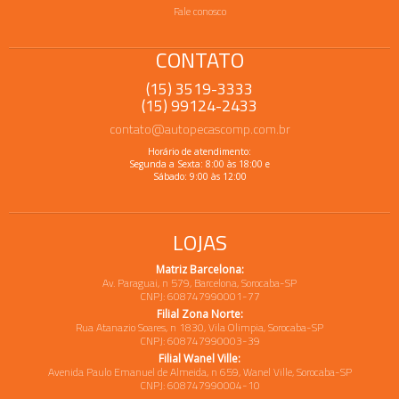
Fale conosco
CONTATO
(15) 3519-3333
(15) 99124-2433
contato@autopecascomp.com.br
Horário de atendimento:
Segunda a Sexta: 8:00 às 18:00 e
Sábado: 9:00 às 12:00
LOJAS
Matriz Barcelona:
Av. Paraguai, n 579, Barcelona, Sorocaba-SP
CNPJ: 608747990001-77
Filial Zona Norte:
Rua Atanazio Soares, n 1830, Vila Olimpia, Sorocaba-SP
CNPJ: 608747990003-39
Filial Wanel Ville:
Avenida Paulo Emanuel de Almeida, n 659, Wanel Ville, Sorocaba-SP
CNPJ: 608747990004-10