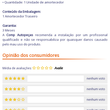
Freio
• Quantidade: 1 Unidade de amortecedor
GPS e Acessórios
Ignição
Conteúdo da Embalagem:
Injeção
1 Amortecedor Traseiro
Latarias e Acessórios
Maçanetas e Fechaduras
Garantia:
Máquinas e Ferramentas
3 Meses
Motocicletas
A
Comp Autopeças
recomenda a instalação por um profissional
Motor
qualificado e não se responsabiliza por quaisquer danos causado
Óleos e Aditivos
pelo mau uso do produto.
Ofertas
Produtos de limpeza
Opinião dos consumidores
Refrigeração
Rodas e Pneus
Sons e Vídeos
Média de avaliações:
Suspensão
Transmissão
nenhum voto
nenhum voto
nenhum voto