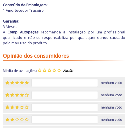
Freio
Conteúdo da Embalagem:
GPS e Acessórios
1 Amortecedor Traseiro
Ignição
Injeção
Garantia:
Latarias e Acessórios
3 Meses
Maçanetas e Fechaduras
A
Comp Autopeças
recomenda a instalação por um profissional
Máquinas e Ferramentas
qualificado e não se responsabiliza por quaisquer danos causado
Motocicletas
pelo mau uso do produto.
Motor
Óleos e Aditivos
Ofertas
Opinião dos consumidores
Produtos de limpeza
Refrigeração
Rodas e Pneus
Média de avaliações:
Sons e Vídeos
Suspensão
nenhum voto
Transmissão
nenhum voto
nenhum voto
nenhum voto