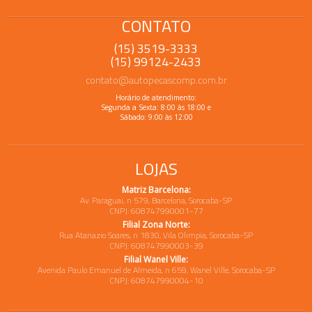
CONTATO
(15) 3519-3333
(15) 99124-2433
contato@autopecascomp.com.br
Horário de atendimento:
Segunda a Sexta: 8:00 às 18:00 e
Sábado: 9:00 às 12:00
LOJAS
Matriz Barcelona:
Av. Paraguai, n 579, Barcelona, Sorocaba-SP
CNPJ: 608747990001-77
Filial Zona Norte:
Rua Atanazio Soares, n 1830, Vila Olimpia, Sorocaba-SP
CNPJ: 608747990003-39
Filial Wanel Ville:
Avenida Paulo Emanuel de Almeida, n 659, Wanel Ville, Sorocaba-SP
CNPJ: 608747990004-10