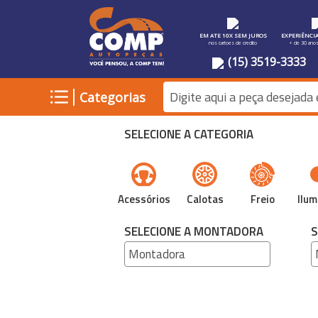
EM ATE 10X SEM JUROS
EXPERIÊNCI
nos cartoes de credito
+ de 30 ano
(15) 3519-3333
|
Categorias
SELECIONE A CATEGORIA
Acessórios
Calotas
Freio
Ilum
SELECIONE A MONTADORA
S