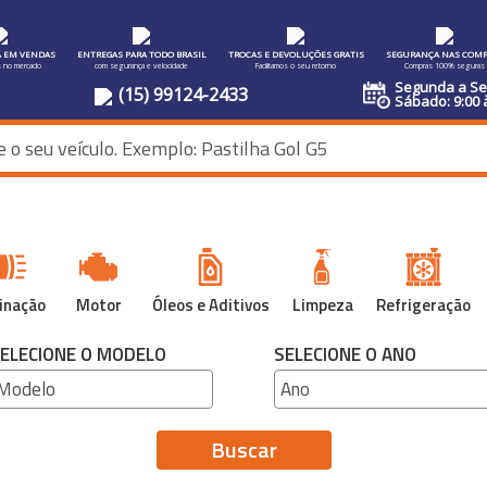
A EM VENDAS
ENTREGAS PARA TODO BRASIL
TROCAS E DEVOLUÇÕES GRATIS
SEGURANÇA NAS COMP
s no mercado
com segurança e velocidade
Facilitamos o seu retorno
Compras 100% seguras
Segunda a Sex
(15) 99124-2433
Sábado: 9:00 
inação
Motor
Óleos e Aditivos
Limpeza
Refrigeração
ELECIONE O MODELO
SELECIONE O ANO
Buscar