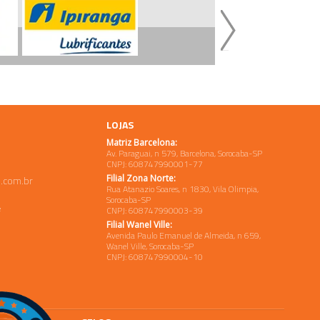
LOJAS
Matriz Barcelona:
Av. Paraguai, n 579, Barcelona, Sorocaba-SP
CNPJ: 608747990001-77
Filial Zona Norte:
.com.br
Rua Atanazio Soares, n 1830, Vila Olimpia,
Sorocaba-SP
e
CNPJ: 608747990003-39
Filial Wanel Ville:
Avenida Paulo Emanuel de Almeida, n 659,
Wanel Ville, Sorocaba-SP
CNPJ: 608747990004-10