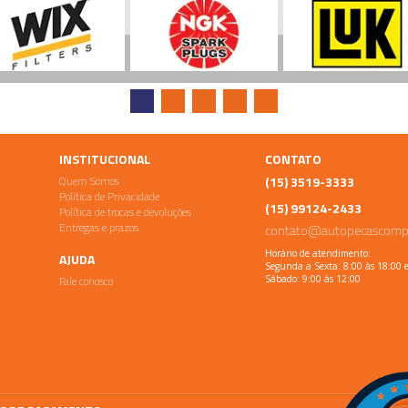
INSTITUCIONAL
CONTATO
Quem Somos
(15) 3519-3333
Política de Privacidade
(15) 99124-2433
Política de trocas e devoluções
Entregas e prazos
contato@autopecascomp
Horário de atendimento:
AJUDA
Segunda a Sexta: 8:00 às 18:00 
Fale conosco
Sábado: 9:00 às 12:00