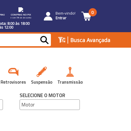
0
Bem-vindo!
RAS
COMPRAS NO PIX
Entrar
e com 5% de desconto
ta: 8:00 às 18:00
às 12:00
|
Busca Avançada
Retrovisores
Suspensão
Transmissão
SELECIONE O MOTOR