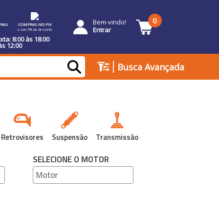
0
Bem-vindo!
RAS
COMPRAS NO PIX
Entrar
e com 5% de desconto
ta: 8:00 às 18:00
às 12:00
|
Busca Avançada
Retrovisores
Suspensão
Transmissão
SELECIONE O MOTOR