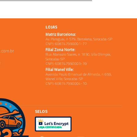
LOJAS
Matriz Barcelona:
Av. Paraguai, n 579, Barcelona, Sorocaba-SP
CNPJ: 608747990001-77
Filial Zona Norte:
.com.br
Rua Atanazio Soares, n 1830, Vila Olimpia,
Sorocaba-SP
e
CNPJ: 608747990003-39
Filial Wanel Ville:
Avenida Paulo Emanuel de Almeida, n 659,
Wanel Ville, Sorocaba-SP
CNPJ: 608747990004-10
SELOS