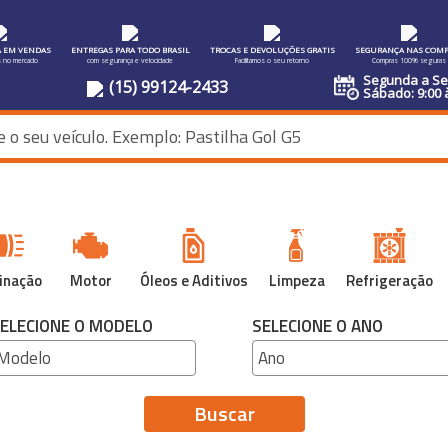
A EM VENDAS
ENTREGAS PARA TODO BRASIL
TROCAS E DEVOLUÇÕES GRATIS
SEGURANÇA NAS COMP
s no mercado
com segurança e velocidade
Facilitamos o seu retorno
Compras 100% seguras
Segunda a Sex
(15) 99124-2433
Sábado: 9:00 
inação
Motor
Óleos e Aditivos
Limpeza
Refrigeração
ELECIONE O MODELO
SELECIONE O ANO
Buscar