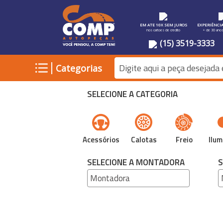
EM ATE 10X SEM JUROS
EXPERIÊNCI
nos cartoes de credito
+ de 30 ano
(15) 3519-3333
|
Categorias
SELECIONE A CATEGORIA
Acessórios
Calotas
Freio
Ilum
SELECIONE A MONTADORA
S