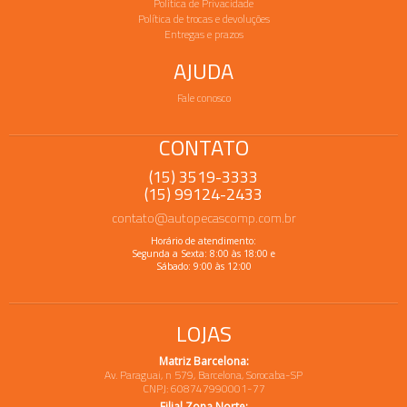
Política de Privacidade
Política de trocas e devoluções
Entregas e prazos
AJUDA
Fale conosco
CONTATO
(15) 3519-3333
(15) 99124-2433
contato@autopecascomp.com.br
Horário de atendimento:
Segunda a Sexta: 8:00 às 18:00 e
Sábado: 9:00 às 12:00
LOJAS
Matriz Barcelona:
Av. Paraguai, n 579, Barcelona, Sorocaba-SP
CNPJ: 608747990001-77
Filial Zona Norte: