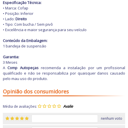
Freio
Especificação Técnica:
GPS e Acessórios
• Marca: Cofap
Ignição
• Posição: Inferior
Injeção
• Lado:
Direito
Latarias e Acessórios
• Tipo: Com bucha / Sem pivô
Maçanetas e Fechaduras
• Excelência e maior segurança para seu veículo
Máquinas e Ferramentas
Motocicletas
Conteúdo da Embalagem:
Motor
1 bandeja de suspensão
Óleos e Aditivos
Ofertas
Garantia:
Produtos de limpeza
3 Meses
Refrigeração
A
Comp Autopeças
recomenda a instalação por um profissional
Rodas e Pneus
qualificado e não se responsabiliza por quaisquer danos causado
Sons e Vídeos
pelo mau uso do produto.
Suspensão
Transmissão
Opinião dos consumidores
Média de avaliações:
nenhum voto