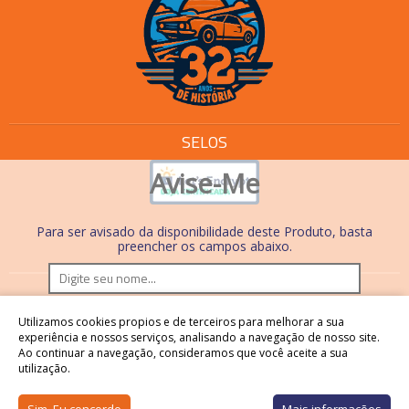
SELOS
Avise-Me
Para ser avisado da disponibilidade deste Produto, basta
preencher os campos abaixo.
Os preços e condições de pagamento são válidos
Utilizamos cookies propios e de terceiros para melhorar a sua
somente em compras realizadas no site. Nas lojas físicas,
experiência e nossos serviços, analisando a navegação de nosso site.
Ao continuar a navegação, consideramos que você aceite a sua
os preços, condições de pagamento e processos são
utilização.
diferentes.