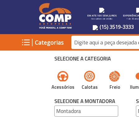
EM ATE 10X SEM JUROS
EXPERIÊNCI
nos cartoes de credito
+ de 30 ano
(15) 3519-3333
|
Categorias
SELECIONE A CATEGORIA
Acessórios
Calotas
Freio
Ilum
SELECIONE A MONTADORA
S