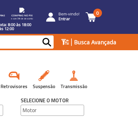
0
Bem-vindo!
RAS
COMPRAS NO PIX
Entrar
e com 5% de desconto
ta: 8:00 às 18:00
às 12:00
|
Busca Avançada
Retrovisores
Suspensão
Transmissão
SELECIONE O MOTOR