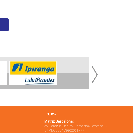
LOJAS
Matriz Barcelona:
Av. Paraguai, n 579, Barcelona, Sorocaba-SP
CNPJ: 608747990001-77