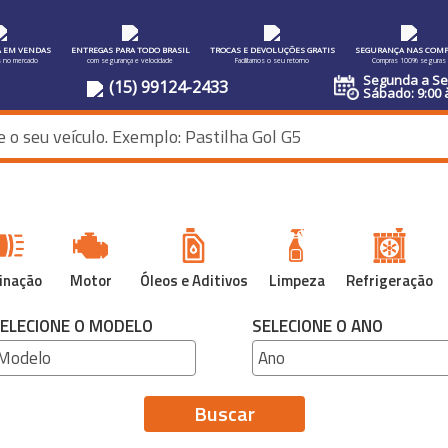
A EM VENDAS
ENTREGAS PARA TODO BRASIL
TROCAS E DEVOLUÇÕES GRATIS
SEGURANÇA NAS COMP
s no mercado
com segurança e velocidade
Facilitamos o seu retorno
Compras 100% seguras
Segunda a Sex
(15) 99124-2433
Sábado: 9:00 
inação
Motor
Óleos e Aditivos
Limpeza
Refrigeração
ELECIONE O MODELO
SELECIONE O ANO
Buscar