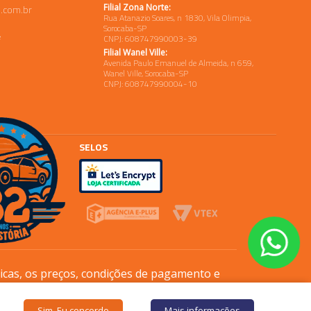
Filial Zona Norte:
.com.br
Rua Atanazio Soares, n 1830, Vila Olimpia,
Sorocaba-SP
e
CNPJ: 608747990003-39
Filial Wanel Ville:
Avenida Paulo Emanuel de Almeida, n 659,
Wanel Ville, Sorocaba-SP
CNPJ: 608747990004-10
SELOS
sicas, os preços, condições de pagamento e
Sim. Eu concordo
Mais informações