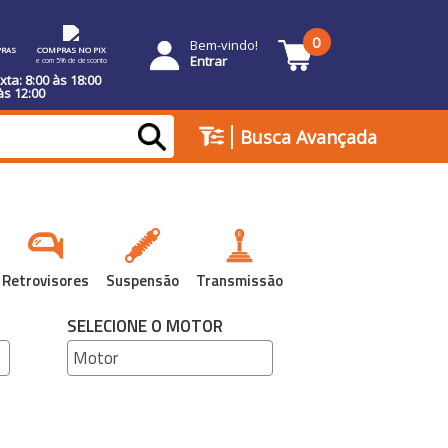
0
Bem-vindo!
RAS
COMPRAS NO PIX
Entrar
e com 5% de desconto
ta: 8:00 às 18:00
às 12:00
|
Busca Avançada
Retrovisores
Suspensão
Transmissão
SELECIONE O MOTOR