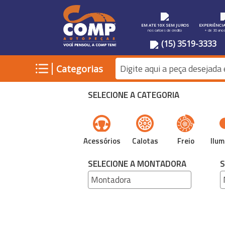
EM ATE 10X SEM JUROS
EXPERIÊNCI
nos cartoes de credito
+ de 30 ano
(15) 3519-3333
|
Categorias
SELECIONE A CATEGORIA
Acessórios
Calotas
Freio
Ilum
SELECIONE A MONTADORA
S