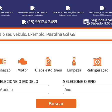
A EM VENDAS
ENTREGAS PARA TODO BRASIL
TROCAS E DEVOLUÇÕES GRATIS
SEGURANÇA NAS COMP
s no mercado
com segurança e velocidade
Facilitamos o seu retorno
Compras 100% seguras
Segunda a Sex
(15) 99124-2433
Sábado: 9:00 
inação
Motor
Óleos e Aditivos
Limpeza
Refrigeração
ELECIONE O MODELO
SELECIONE O ANO
Buscar