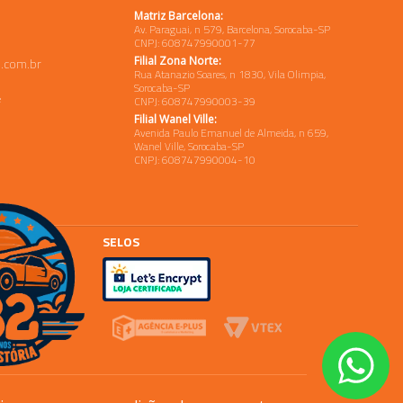
Matriz Barcelona:
Av. Paraguai, n 579, Barcelona, Sorocaba-SP
CNPJ: 608747990001-77
Filial Zona Norte:
.com.br
Rua Atanazio Soares, n 1830, Vila Olimpia,
Sorocaba-SP
e
CNPJ: 608747990003-39
Filial Wanel Ville:
Avenida Paulo Emanuel de Almeida, n 659,
Wanel Ville, Sorocaba-SP
CNPJ: 608747990004-10
SELOS