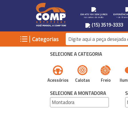
EM ATE 10X SEM JUROS
EXPERIÊNCI
nos cartoes de credito
+ de 30 ano
(15) 3519-3333
|
Categorias
SELECIONE A CATEGORIA
Acessórios
Calotas
Freio
Ilum
SELECIONE A MONTADORA
S