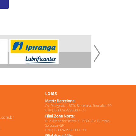
LOJAS
Matriz Barcelona:
Av. Paraguai, n 579, Barcelona, Sorocaba-SP
CNPJ: 608747990001-77
Filial Zona Norte:
.com.br
Rua Atanazio Soares, n 1830, Vila Olimpia,
Sorocaba-SP
e
CNPJ: 608747990003-39
Filial Wanel Ville: