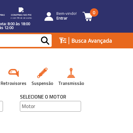
0
Bem-vindo!
RAS
COMPRAS NO PIX
Entrar
e com 5% de desconto
ta: 8:00 às 18:00
às 12:00
|
Busca Avançada
Retrovisores
Suspensão
Transmissão
SELECIONE O MOTOR