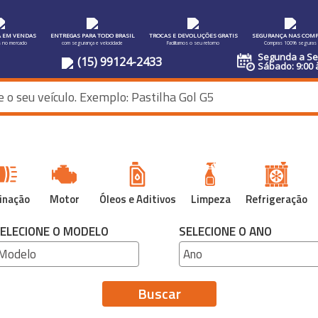
A EM VENDAS
ENTREGAS PARA TODO BRASIL
TROCAS E DEVOLUÇÕES GRATIS
SEGURANÇA NAS COMP
s no mercado
com segurança e velocidade
Facilitamos o seu retorno
Compras 100% seguras
Segunda a Sex
(15) 99124-2433
Sábado: 9:00 
inação
Motor
Óleos e Aditivos
Limpeza
Refrigeração
ELECIONE O MODELO
SELECIONE O ANO
Buscar