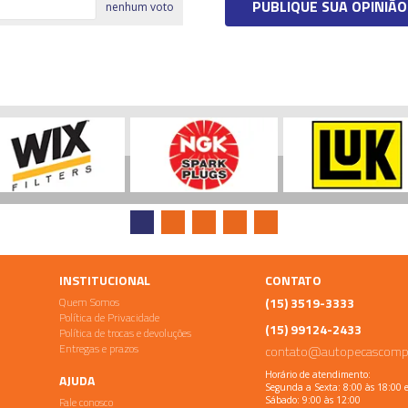
PUBLIQUE SUA OPINIÃO
nenhum voto
INSTITUCIONAL
CONTATO
Quem Somos
(15) 3519-3333
Política de Privacidade
(15) 99124-2433
Política de trocas e devoluções
Entregas e prazos
contato@autopecascomp
Horário de atendimento:
AJUDA
Segunda a Sexta: 8:00 às 18:00 
Fale conosco
Sábado: 9:00 às 12:00