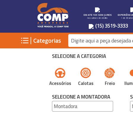
EM ATE 10X SEM JUROS
EXPERIÊNCI
nos cartoes de credito
+ de 30 ano
(15) 3519-3333
|
Categorias
SELECIONE A CATEGORIA
Acessórios
Calotas
Freio
Ilum
SELECIONE A MONTADORA
S