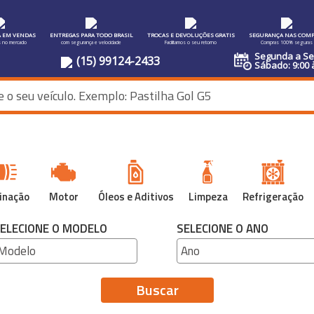
A EM VENDAS
ENTREGAS PARA TODO BRASIL
TROCAS E DEVOLUÇÕES GRATIS
SEGURANÇA NAS COMP
s no mercado
com segurança e velocidade
Facilitamos o seu retorno
Compras 100% seguras
Segunda a Sex
(15) 99124-2433
Sábado: 9:00 
inação
Motor
Óleos e Aditivos
Limpeza
Refrigeração
ELECIONE O MODELO
SELECIONE O ANO
Buscar