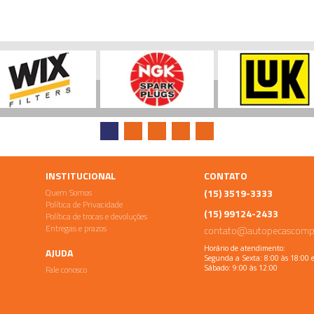
INSTITUCIONAL
CONTATO
Quem Somos
(15) 3519-3333
Política de Privacidade
(15) 99124-2433
Política de trocas e devoluções
Entregas e prazos
contato@autopecascomp
Horário de atendimento:
AJUDA
Segunda a Sexta: 8:00 às 18:00 
Fale conosco
Sábado: 9:00 às 12:00