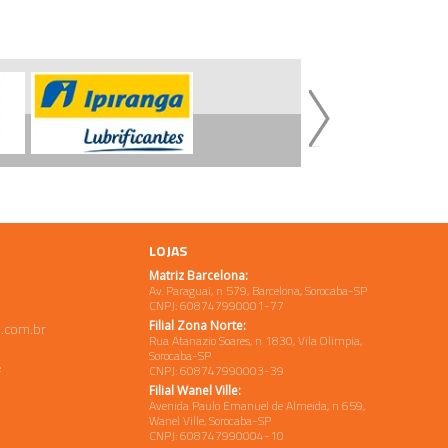
LOJAS
Matriz Barcelona:
Av. Paraguai, n 579, Barcelona, Sorocaba-SP
CNPJ: 608747990001-77
Filial Zona Norte:
.com.br
Rua Atanazio Soares, n 1830, Vila Olimpia,
Sorocaba-SP
e
CNPJ: 608747990003-39
Filial Wanel Ville:
Avenida Paulo Emanuel de Almeida, n 659,
Wanel Ville, Sorocaba-SP
CNPJ: 608747990004-10