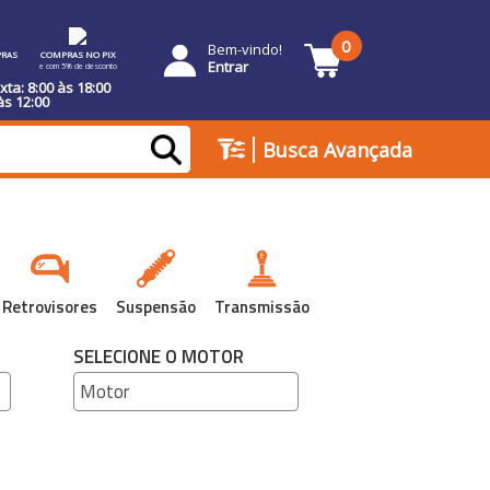
0
Bem-vindo!
RAS
COMPRAS NO PIX
Entrar
e com 5% de desconto
ta: 8:00 às 18:00
às 12:00
|
Busca Avançada
Retrovisores
Suspensão
Transmissão
SELECIONE O MOTOR