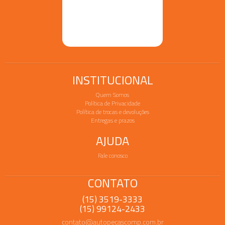
INSTITUCIONAL
Quem Somos
Política de Privacidade
Política de trocas e devoluções
Entregas e prazos
AJUDA
Fale conosco
CONTATO
(15) 3519-3333
(15) 99124-2433
contato@autopecascomp.com.br