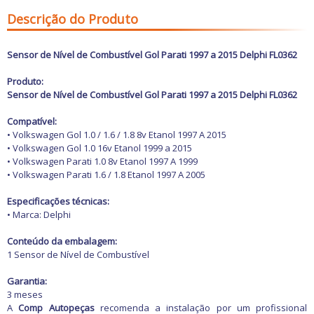
Freio
GPS e Acessórios
Descrição do Produto
Ignição
Injeção
Latarias e Acessórios
Sensor de Nível de Combustível Gol Parati 1997 a 2015 Delphi FL0362
Maçanetas e Fechaduras
Máquinas e Ferramentas
Produto:
Motocicletas
Sensor de Nível de Combustível Gol Parati 1997 a 2015 Delphi FL0362
Motor
Óleos e Aditivos
Compatível:
Ofertas
• Volkswagen Gol 1.0 / 1.6 / 1.8 8v Etanol 1997 A 2015
Produtos de limpeza
• Volkswagen Gol 1.0 16v Etanol 1999 a 2015
Refrigeração
• Volkswagen Parati 1.0 8v Etanol 1997 A 1999
Rodas e Pneus
• Volkswagen Parati 1.6 / 1.8 Etanol 1997 A 2005
Sons e Vídeos
Suspensão
Especificações técnicas:
Transmissão
• Marca: Delphi
Conteúdo da embalagem:
1 Sensor de Nível de Combustível
Garantia:
3 meses
A
Comp Autopeças
recomenda a instalação por um profissional