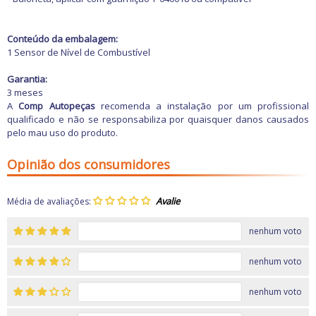
Freio
GPS e Acessórios
Ignição
Conteúdo da embalagem:
Injeção
1 Sensor de Nível de Combustível
Latarias e Acessórios
Maçanetas e Fechaduras
Garantia:
Máquinas e Ferramentas
3 meses
Motocicletas
A
Comp Autopeças
recomenda a instalação por um profissional
Motor
qualificado e não se responsabiliza por quaisquer danos causados
Óleos e Aditivos
pelo mau uso do produto.
Ofertas
Produtos de limpeza
Refrigeração
Opinião dos consumidores
Rodas e Pneus
Sons e Vídeos
Suspensão
Média de avaliações:
Transmissão
nenhum voto
nenhum voto
nenhum voto