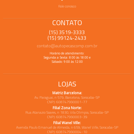
Fale conosco
CONTATO
(15) 3519-3333
(15) 99124-2433
contato@autopecascomp.com.br
Horário de atendimento:
Segunda a Sexta: 8:00 às 18:00 e
Sábado: 9:00 às 12:00
LOJAS
Matriz Barcelona:
Av. Paraguai, n 579, Barcelona, Sorocaba-SP
CNPJ: 608747990001-77
Filial Zona Norte:
Rua Atanazio Soares, n 1830, Vila Olimpia, Sorocaba-SP
CNPJ: 608747990003-39
Filial Wanel Ville:
Avenida Paulo Emanuel de Almeida, n 659, Wanel Ville, Sorocaba-SP
CNPJ: 608747990004-10