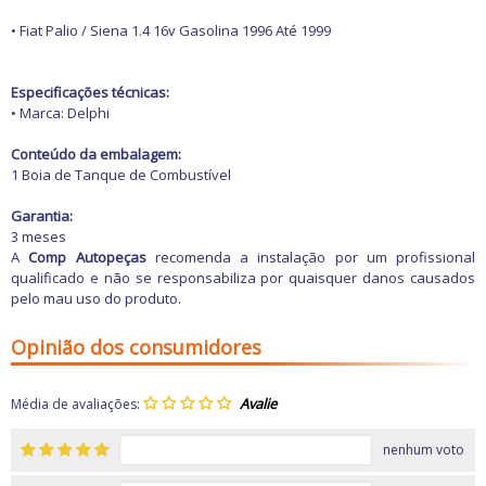
Freio
GPS e Acessórios
• Fiat Palio / Siena 1.4 16v Gasolina 1996 Até 1999
Ignição
Injeção
Latarias e Acessórios
Especificações técnicas:
Maçanetas e Fechaduras
• Marca: Delphi
Máquinas e Ferramentas
Motocicletas
Conteúdo da embalagem:
Motor
1 Boia de Tanque de Combustível
Óleos e Aditivos
Ofertas
Garantia:
Produtos de limpeza
3 meses
Refrigeração
A
Comp Autopeças
recomenda a instalação por um profissional
Rodas e Pneus
qualificado e não se responsabiliza por quaisquer danos causados
Sons e Vídeos
pelo mau uso do produto.
Suspensão
Transmissão
Opinião dos consumidores
Média de avaliações:
nenhum voto