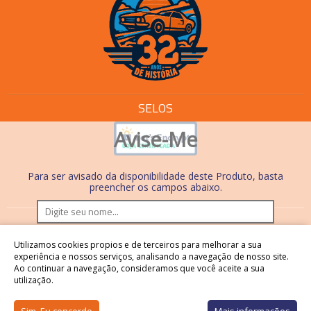
SELOS
Avise-Me
Para ser avisado da disponibilidade deste Produto, basta
preencher os campos abaixo.
Os preços e condições de pagamento são válidos
Utilizamos cookies propios e de terceiros para melhorar a sua
somente em compras realizadas no site. Nas lojas físicas,
experiência e nossos serviços, analisando a navegação de nosso site.
Ao continuar a navegação, consideramos que você aceite a sua
os preços, condições de pagamento e processos são
utilização.
diferentes.