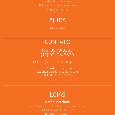
Política de Privacidade
Política de trocas e devoluções
Entregas e prazos
AJUDA
Fale conosco
CONTATO
(15) 3519-3333
(15) 99124-2433
contato@autopecascomp.com.br
Horário de atendimento:
Segunda a Sexta: 8:00 às 18:00 e
Sábado: 9:00 às 12:00
LOJAS
Matriz Barcelona:
Av. Paraguai, n 579, Barcelona, Sorocaba-SP
CNPJ: 608747990001-77
Filial Zona Norte: