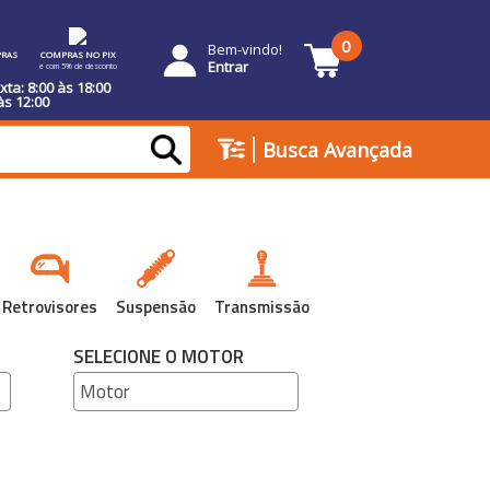
0
Bem-vindo!
RAS
COMPRAS NO PIX
Entrar
e com 5% de desconto
ta: 8:00 às 18:00
às 12:00
|
Busca Avançada
Retrovisores
Suspensão
Transmissão
SELECIONE O MOTOR