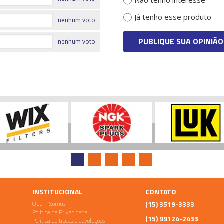
Não tenho interesse
Já tenho esse produto
nenhum voto
PUBLIQUE SUA OPINIÃO
nenhum voto
INSTITUCIONAL
CONTATO
Quem Somos
(15) 3519-3333
Política de Privacidade
(15) 99124-2433
Política de trocas e devoluções