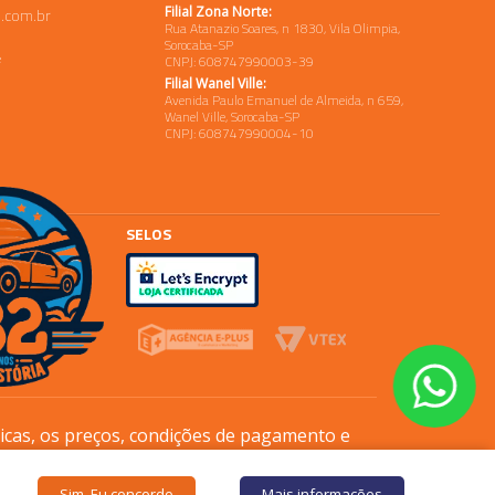
Filial Zona Norte:
.com.br
Rua Atanazio Soares, n 1830, Vila Olimpia,
Sorocaba-SP
e
CNPJ: 608747990003-39
Filial Wanel Ville:
Avenida Paulo Emanuel de Almeida, n 659,
Wanel Ville, Sorocaba-SP
CNPJ: 608747990004-10
SELOS
sicas, os preços, condições de pagamento e
Sim. Eu concordo
Mais informações