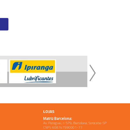
LOJAS
Matriz Barcelona:
Av. Paraguai, n 579, Barcelona, Sorocaba-SP
CNPJ: 608747990001-77