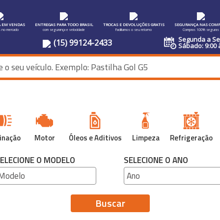
A EM VENDAS
ENTREGAS PARA TODO BRASIL
TROCAS E DEVOLUÇÕES GRATIS
SEGURANÇA NAS COMP
s no mercado
com segurança e velocidade
Facilitamos o seu retorno
Compras 100% seguras
Segunda a Sex
(15) 99124-2433
Sábado: 9:00 
inação
Motor
Óleos e Aditivos
Limpeza
Refrigeração
ELECIONE O MODELO
SELECIONE O ANO
Buscar