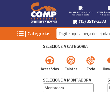
EM ATE 10X SEM JUROS
EXPERIÊNCI
nos cartoes de credito
+ de 30 ano
(15) 3519-3333
|
Categorias
SELECIONE A CATEGORIA
Acessórios
Calotas
Freio
Ilum
SELECIONE A MONTADORA
S