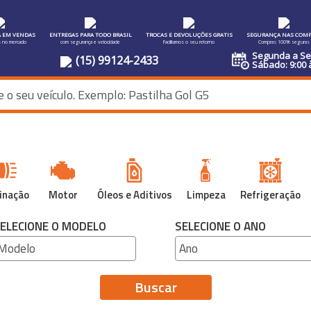
A EM VENDAS
ENTREGAS PARA TODO BRASIL
TROCAS E DEVOLUÇÕES GRATIS
SEGURANÇA NAS COMP
s no mercado
com segurança e velocidade
Facilitamos o seu retorno
Compras 100% seguras
Segunda a Sex
(15) 99124-2433
Sábado: 9:00 
inação
Motor
Óleos e Aditivos
Limpeza
Refrigeração
ELECIONE O MODELO
SELECIONE O ANO
Buscar