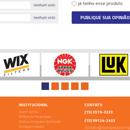
Já tenho esse produto
nenhum voto
PUBLIQUE SUA OPINIÃO
nenhum voto
INSTITUCIONAL
CONTATO
Quem Somos
(15) 3519-3333
Política de Privacidade
(15) 99124-2433
Política de trocas e devoluções
Entregas e prazos
contato@autopecascomp