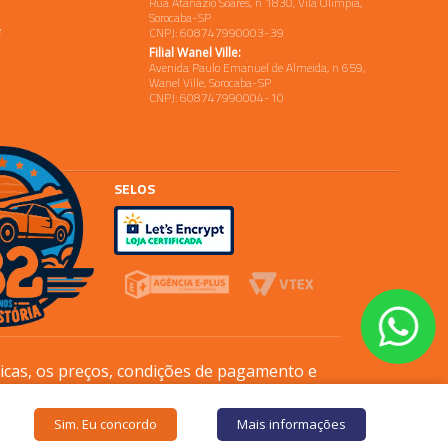
Rua Atanazio Soares, n 1830, Vila Olimpia,
Sorocaba-SP
e
CNPJ: 608747990003-39
Filial Wanel Ville:
Avenida Paulo Emanuel de Almeida, n 659,
Wanel Ville, Sorocaba-SP
CNPJ: 608747990004-10
SELOS
sicas, os preços, condições de pagamento e
Sim. Eu concordo
Mais informações