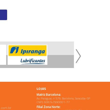
LOJAS
Matriz Barcelona:
Av. Paraguai, n 579, Barcelona, Sorocaba-SP
CNPJ: 608747990001-77
Filial Zona Norte:
.com.br