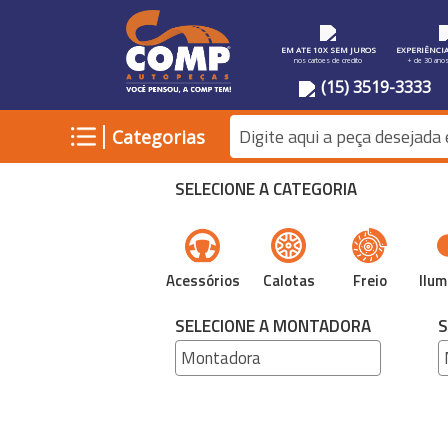
EM ATE 10X SEM JUROS
EXPERIÊNCI
nos cartoes de credito
+ de 30 ano
(15) 3519-3333
|
Categorias
SELECIONE A CATEGORIA
Acessórios
Calotas
Freio
Ilum
SELECIONE A MONTADORA
S