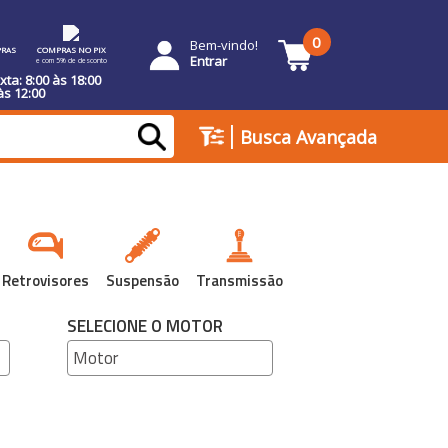
0
Bem-vindo!
RAS
COMPRAS NO PIX
Entrar
e com 5% de desconto
ta: 8:00 às 18:00
às 12:00
|
Busca Avançada
Retrovisores
Suspensão
Transmissão
SELECIONE O MOTOR