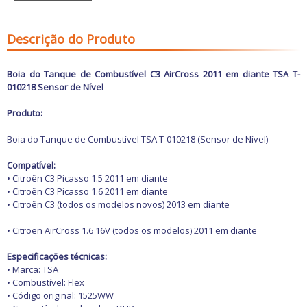
Freio
GPS e Acessórios
Ignição
Descrição do Produto
Injeção
Latarias e Acessórios
Maçanetas e Fechaduras
Boia do Tanque de Combustível C3 AirCross 2011 em diante TSA T-
Máquinas e Ferramentas
010218 Sensor de Nível
Motocicletas
Motor
Produto:
Óleos e Aditivos
Ofertas
Boia do Tanque de Combustível TSA T-010218 (Sensor de Nível)
Produtos de limpeza
Refrigeração
Compatível:
Rodas e Pneus
• Citroën C3 Picasso 1.5 2011 em diante
Sons e Vídeos
• Citroën C3 Picasso 1.6 2011 em diante
Suspensão
• Citroën C3 (todos os modelos novos) 2013 em diante
Transmissão
• Citroën AirCross 1.6 16V (todos os modelos) 2011 em diante
Especificações técnicas:
• Marca: TSA
• Combustível: Flex
• Código
original: 1525WW