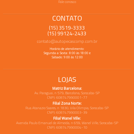
Fale conosco
CONTATO
(15) 3519-3333
(15) 99124-2433
contato@autopecascomp.com.br
Horário de atendimento:
Segunda a Sexta: 8:00 às 18:00 e
Sábado: 9:00 às 12:00
LOJAS
Matriz Barcelona:
Av. Paraguai, n 579, Barcelona, Sorocaba-SP
CNPJ: 608747990001-77
Filial Zona Norte:
Rua Atanazio Soares, n 1830, Vila Olimpia, Sorocaba-SP
CNPJ: 608747990003-39
Filial Wanel Ville:
Avenida Paulo Emanuel de Almeida, n 659, Wanel Ville, Sorocaba-SP
CNPJ: 608747990004-10