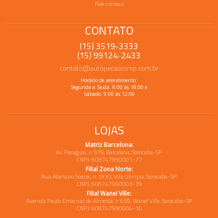
Fale conosco
CONTATO
(15) 3519-3333
(15) 99124-2433
contato@autopecascomp.com.br
Horário de atendimento:
Segunda a Sexta: 8:00 às 18:00 e
Sábado: 9:00 às 12:00
LOJAS
Matriz Barcelona:
Av. Paraguai, n 579, Barcelona, Sorocaba-SP
CNPJ: 608747990001-77
Filial Zona Norte:
Rua Atanazio Soares, n 1830, Vila Olimpia, Sorocaba-SP
CNPJ: 608747990003-39
Filial Wanel Ville:
Avenida Paulo Emanuel de Almeida, n 659, Wanel Ville, Sorocaba-SP
CNPJ: 608747990004-10