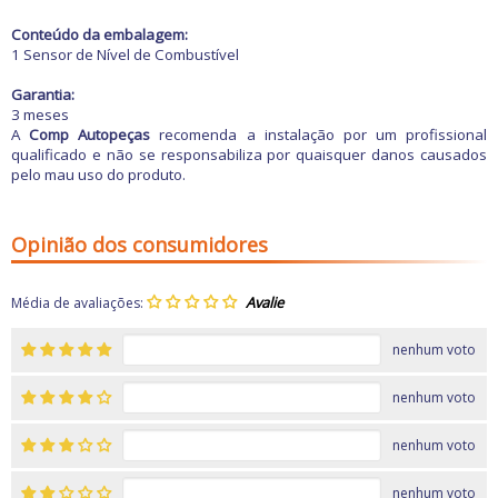
Freio
GPS e Acessórios
Conteúdo da embalagem:
Ignição
1 Sensor de Nível de Combustível
Injeção
Latarias e Acessórios
Garantia:
Maçanetas e Fechaduras
3 meses
Máquinas e Ferramentas
A
Comp Autopeças
recomenda a instalação por um profissional
Motocicletas
qualificado e não se responsabiliza por quaisquer danos causados
Motor
pelo mau uso do produto.
Óleos e Aditivos
Ofertas
Produtos de limpeza
Opinião dos consumidores
Refrigeração
Rodas e Pneus
Sons e Vídeos
Média de avaliações:
Suspensão
Transmissão
nenhum voto
nenhum voto
nenhum voto
nenhum voto