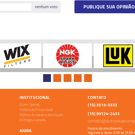
PUBLIQUE SUA OPINIÃO
nenhum voto
INSTITUCIONAL
CONTATO
Quem Somos
(15) 3519-3333
Política de Privacidade
(15) 99124-2433
Política de trocas e devoluções
Entregas e prazos
contato@autopecascomp
Horário de atendimento:
AJUDA
Segunda a Sexta: 8:00 às 18:00 