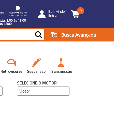
0
Bem-vindo!
RAS
COMPRAS NO PIX
Entrar
e com 5% de desconto
ta: 8:00 às 18:00
às 12:00
|
Busca Avançada
Retrovisores
Suspensão
Transmissão
SELECIONE O MOTOR