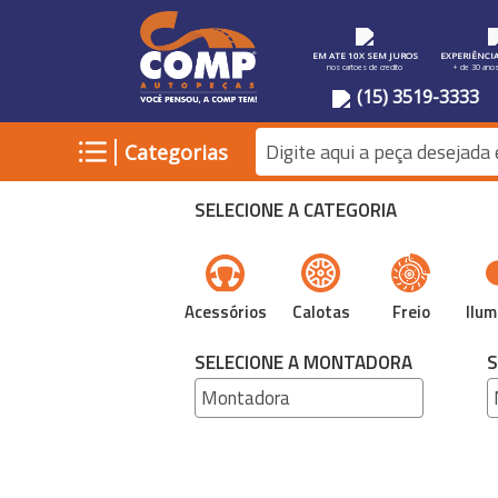
EM ATE 10X SEM JUROS
EXPERIÊNCI
nos cartoes de credito
+ de 30 ano
(15) 3519-3333
|
Categorias
SELECIONE A CATEGORIA
Acessórios
Calotas
Freio
Ilum
SELECIONE A MONTADORA
S