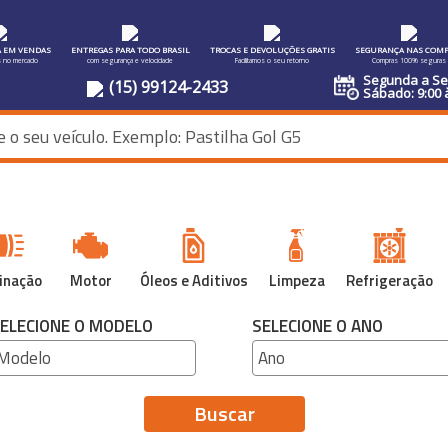
A EM VENDAS
ENTREGAS PARA TODO BRASIL
TROCAS E DEVOLUÇÕES GRATIS
SEGURANÇA NAS COMP
s no mercado
com segurança e velocidade
Facilitamos o seu retorno
Compras 100% seguras
Segunda a Sex
(15) 99124-2433
Sábado: 9:00 
inação
Motor
Óleos e Aditivos
Limpeza
Refrigeração
ELECIONE O MODELO
SELECIONE O ANO
Buscar