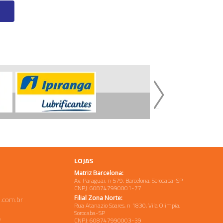
LOJAS
Matriz Barcelona:
Av. Paraguai, n 579, Barcelona, Sorocaba-SP
CNPJ: 608747990001-77
Filial Zona Norte:
.com.br
Rua Atanazio Soares, n 1830, Vila Olimpia,
Sorocaba-SP
e
CNPJ: 608747990003-39