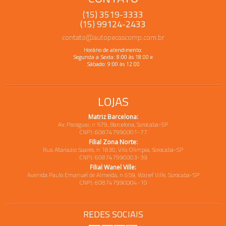
(15) 3519-3333
(15) 99124-2433
contato@autopecascomp.com.br
Horário de atendimento:
Segunda a Sexta: 8:00 às 18:00 e
Sábado: 9:00 às 12:00
LOJAS
Matriz Barcelona:
Av. Paraguai, n 579, Barcelona, Sorocaba-SP
CNPJ: 608747990001-77
Filial Zona Norte:
Rua Atanazio Soares, n 1830, Vila Olimpia, Sorocaba-SP
CNPJ: 608747990003-39
Filial Wanel Ville:
Avenida Paulo Emanuel de Almeida, n 659, Wanel Ville, Sorocaba-SP
CNPJ: 608747990004-10
REDES SOCIAIS