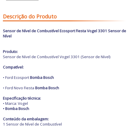
Freio
GPS e Acessórios
Ignição
Descrição do Produto
Injeção
Latarias e Acessórios
Maçanetas e Fechaduras
Sensor de Nível de Combustível Ecosport Fiesta Vogel 3301 Sensor de
Máquinas e Ferramentas
Nível
Motocicletas
Motor
Óleos e Aditivos
Produto:
Ofertas
Sensor de Nível de Combustível Vogel 3301 (Sensor de Nível)
Produtos de limpeza
Refrigeração
Compatível:
Rodas e Pneus
Sons e Vídeos
• Ford Ecosport
Bomba Bosch
Suspensão
Transmissão
• Ford Novo Fiesta
Bomba Bosch
Especificação técnica:
• Marca: Vogel
• Bomba Bosch
Conteúdo da embalagem:
1 Sensor de Nível de Combustível