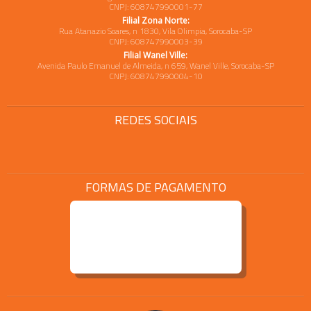
CNPJ: 608747990001-77
Filial Zona Norte:
Rua Atanazio Soares, n 1830, Vila Olimpia, Sorocaba-SP
CNPJ: 608747990003-39
Filial Wanel Ville:
Avenida Paulo Emanuel de Almeida, n 659, Wanel Ville, Sorocaba-SP
CNPJ: 608747990004-10
REDES SOCIAIS
FORMAS DE PAGAMENTO