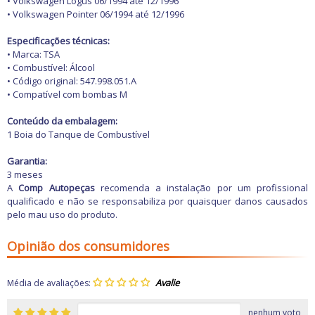
Freio
• Volkswagen Logus 06/1994 até 12/1996
GPS e Acessórios
• Volkswagen Pointer 06/1994 até 12/1996
Ignição
Injeção
Especificações técnicas:
Latarias e Acessórios
• Marca: TSA
Maçanetas e Fechaduras
• Combustível: Álcool
Máquinas e Ferramentas
• Código original: 547.998.051.A
Motocicletas
• Compatível com bombas M
Motor
Óleos e Aditivos
Conteúdo da embalagem:
Ofertas
1 Boia do Tanque de Combustível
Produtos de limpeza
Refrigeração
Garantia:
Rodas e Pneus
3 meses
Sons e Vídeos
A
Comp Autopeças
recomenda a instalação por um profissional
Suspensão
qualificado e não se responsabiliza por quaisquer danos causados
Transmissão
pelo mau uso do produto.
Opinião dos consumidores
Média de avaliações:
nenhum voto