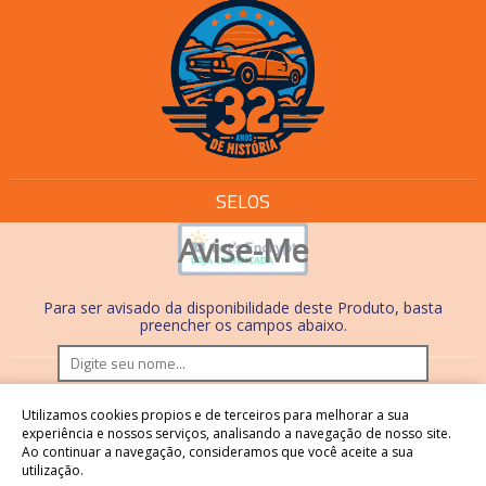
SELOS
Avise-Me
Para ser avisado da disponibilidade deste Produto, basta
preencher os campos abaixo.
Os preços e condições de pagamento são válidos
Utilizamos cookies propios e de terceiros para melhorar a sua
somente em compras realizadas no site. Nas lojas físicas,
experiência e nossos serviços, analisando a navegação de nosso site.
Ao continuar a navegação, consideramos que você aceite a sua
os preços, condições de pagamento e processos são
utilização.