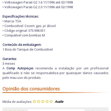
Freio
• Volkswagen Parati G2 1.6 11/1996 até 02/1998
GPS e Acessórios
• Volkswagen Parati G2 2.0 11/1996 até 02/1998
Ignição
Injeção
Especificações técnicas:
Latarias e Acessórios
• Marca: TSA
Maçanetas e Fechaduras
• Combustível: Covert. gas. p/ álcool
Máquinas e Ferramentas
• Código original: 373.998.051
Motocicletas
• Compatível com bombas M
Motor
Óleos e Aditivos
Conteúdo da embalagem:
Ofertas
1 Boia do Tanque de Combustível
Produtos de limpeza
Refrigeração
Garantia:
Rodas e Pneus
3 meses
Sons e Vídeos
A
Comp Autopeças
recomenda a instalação por um profissional
Suspensão
qualificado e não se responsabiliza por quaisquer danos causados
Transmissão
pelo mau uso do produto.
Opinião dos consumidores
Média de avaliações: