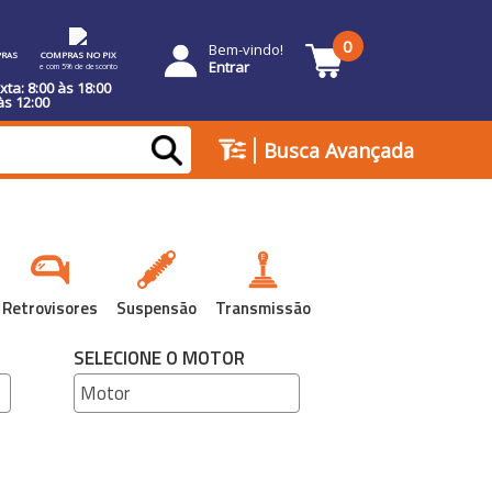
0
Bem-vindo!
RAS
COMPRAS NO PIX
Entrar
e com 5% de desconto
ta: 8:00 às 18:00
às 12:00
|
Busca Avançada
Retrovisores
Suspensão
Transmissão
SELECIONE O MOTOR