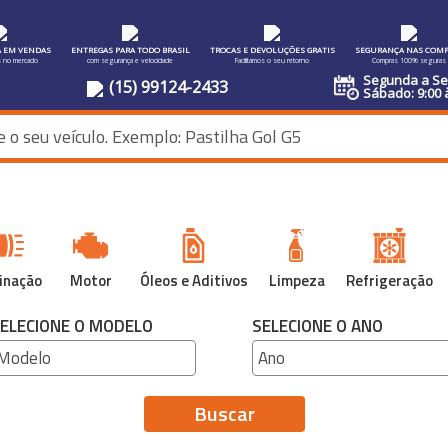
A EM VENDAS
ENTREGAS PARA TODO BRASIL
TROCAS E DEVOLUÇÕES GRATIS
SEGURANÇA NAS COMP
s no mercado
com segurança e velocidade
Facilitamos o seu retorno
Compras 100% seguras
Segunda a Sex
(15) 99124-2433
Sábado: 9:00 
inação
Motor
Óleos e Aditivos
Limpeza
Refrigeração
ELECIONE O MODELO
SELECIONE O ANO
Buscar