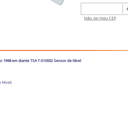
Calcular o Frete
Não sei meu CEP
co
1998 em diante TSA T-010002 Sensor de Nível
 Nível)