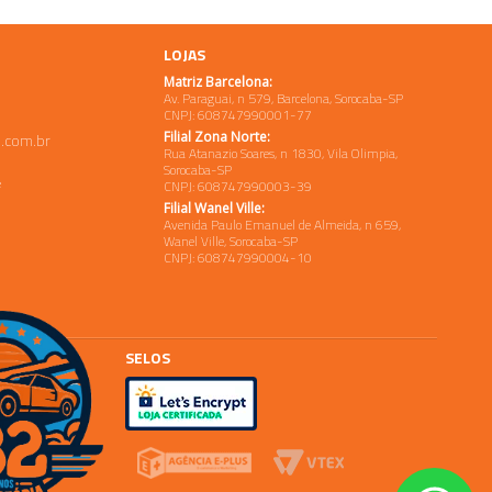
LOJAS
Matriz Barcelona:
Av. Paraguai, n 579, Barcelona, Sorocaba-SP
CNPJ: 608747990001-77
Filial Zona Norte:
.com.br
Rua Atanazio Soares, n 1830, Vila Olimpia,
Sorocaba-SP
e
CNPJ: 608747990003-39
Filial Wanel Ville:
Avenida Paulo Emanuel de Almeida, n 659,
Wanel Ville, Sorocaba-SP
CNPJ: 608747990004-10
SELOS