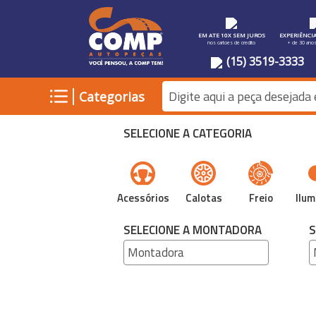
EM ATE 10X SEM JUROS
EXPERIÊNCI
nos cartoes de credito
+ de 30 ano
(15) 3519-3333
|
Categorias
SELECIONE A CATEGORIA
Acessórios
Calotas
Freio
Ilum
SELECIONE A MONTADORA
S