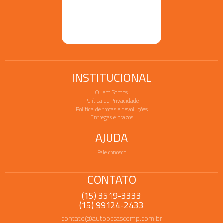
INSTITUCIONAL
Quem Somos
Política de Privacidade
Política de trocas e devoluções
Entregas e prazos
AJUDA
Fale conosco
CONTATO
(15) 3519-3333
(15) 99124-2433
contato@autopecascomp.com.br