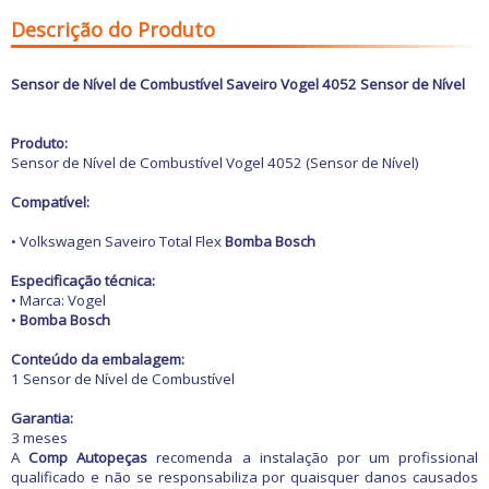
Freio
GPS e Acessórios
Descrição do Produto
Ignição
Injeção
Latarias e Acessórios
Sensor de Nível de Combustível Saveiro Vogel 4052 Sensor de Nível
Maçanetas e Fechaduras
Máquinas e Ferramentas
Produto:
Motocicletas
Sensor de Nível de Combustível Vogel 4052 (Sensor de Nível)
Motor
Óleos e Aditivos
Compatível:
Ofertas
Produtos de limpeza
• Volkswagen Saveiro Total Flex
Bomba Bosch
Refrigeração
Rodas e Pneus
Especificação técnica:
Sons e Vídeos
• Marca: Vogel
Suspensão
•
Bomba Bosch
Transmissão
Conteúdo da embalagem:
1 Sensor de Nível de Combustível
Garantia:
3 meses
A
Comp Autopeças
recomenda a instalação por um profissional
qualificado e não se responsabiliza por quaisquer danos causados