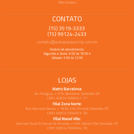
Fale conosco
CONTATO
(15) 3519-3333
(15) 99124-2433
contato@autopecascomp.com.br
Horário de atendimento:
Segunda a Sexta: 8:00 às 18:00 e
Sábado: 9:00 às 12:00
LOJAS
Matriz Barcelona:
Av. Paraguai, n 579, Barcelona, Sorocaba-SP
CNPJ: 608747990001-77
Filial Zona Norte:
Rua Atanazio Soares, n 1830, Vila Olimpia, Sorocaba-SP
CNPJ: 608747990003-39
Filial Wanel Ville:
Avenida Paulo Emanuel de Almeida, n 659, Wanel Ville, Sorocaba-SP
CNPJ: 608747990004-10