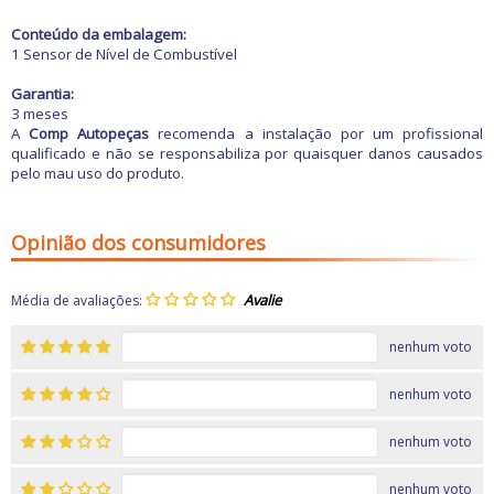
Freio
GPS e Acessórios
Conteúdo da embalagem:
Ignição
1 Sensor de Nível de Combustível
Injeção
Latarias e Acessórios
Garantia:
Maçanetas e Fechaduras
3 meses
Máquinas e Ferramentas
A
Comp Autopeças
recomenda a instalação por um profissional
Motocicletas
qualificado e não se responsabiliza por quaisquer danos causados
Motor
pelo mau uso do produto.
Óleos e Aditivos
Ofertas
Produtos de limpeza
Opinião dos consumidores
Refrigeração
Rodas e Pneus
Sons e Vídeos
Média de avaliações:
Suspensão
Transmissão
nenhum voto
nenhum voto
nenhum voto
nenhum voto