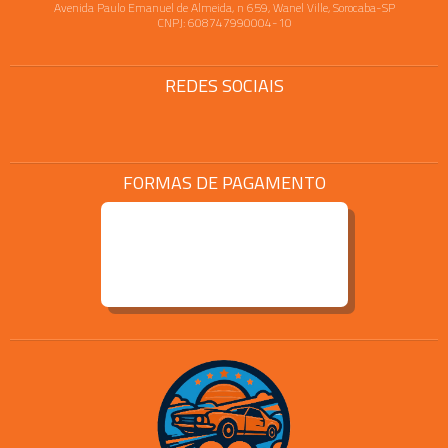
Avenida Paulo Emanuel de Almeida, n 659, Wanel Ville, Sorocaba-SP
CNPJ: 608747990004-10
REDES SOCIAIS
FORMAS DE PAGAMENTO