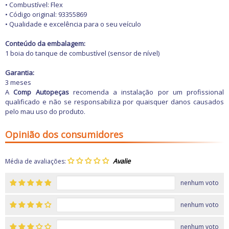
Freio
• Combustível: Flex
GPS e Acessórios
• Código original: 93355869
Ignição
• Qualidade e excelência para o seu veículo
Injeção
Latarias e Acessórios
Conteúdo da embalagem:
Maçanetas e Fechaduras
1 boia do tanque de combustível (sensor de nível)
Máquinas e Ferramentas
Motocicletas
Garantia:
Motor
3 meses
Óleos e Aditivos
A
Comp Autopeças
recomenda a instalação por um profissional
Ofertas
qualificado e não se responsabiliza por quaisquer danos causados
Produtos de limpeza
pelo mau uso do produto.
Refrigeração
Rodas e Pneus
Opinião dos consumidores
Sons e Vídeos
Suspensão
Transmissão
Média de avaliações:
nenhum voto
nenhum voto
nenhum voto