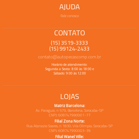
AJUDA
Fale conosco
CONTATO
(15) 3519-3333
(15) 99124-2433
contato@autopecascomp.com.br
Horário de atendimento:
Segunda a Sexta: 8:00 às 18:00 e
Sábado: 9:00 às 12:00
LOJAS
Matriz Barcelona:
Av. Paraguai, n 579, Barcelona, Sorocaba-SP
CNPJ: 608747990001-77
Filial Zona Norte:
Rua Atanazio Soares, n 1830, Vila Olimpia, Sorocaba-SP
CNPJ: 608747990003-39
Filial Wanel Ville: