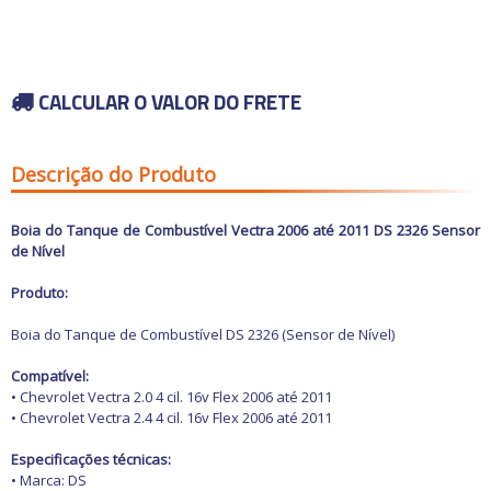
Carros antigos
Calhas de Chuva
Espelhos para
Chaves de fenda
Retrovisores
Capas de Banco
Chaves de impacto
Grades
Capas de Cobertura
Acessórios
Chaves Philips
Motocicletas
Guarnições
Capas de Estepes
Buchas e Coxins
Compressores de ar
Para-barros
Coifas e Bolas de câmbio
Iluminação
CALCULAR O VALOR DO FRETE
Elevadores automotivos
Para-choques
Consoles
Capacetes
Motor
Ofertas
Esmerilhadeiras
Paralamas
Engates
Câmaras de Pneus
Refrigeração
Furadeiras e
Retrovisores
Forrações de porta e
Transmissão
Parafusadeiras
Suspensão
Grampos
Outros Acessórios
Ofertas especiais
Descrição do Produto
Vestuário
Todos os
Jogos de Chaves
Outros
Molduras
departamentos
Outros Acessórios
Macacos Hidráulicos
Painéis
Martelos
Palhetas limpadoras
Boia do Tanque de Combustível Vectra 2006 até 2011 DS 2326 Sensor
Outras Ferramentas
Acessórios
Pestanas e Canaletas
de Nível
Outras Máquinas
Alarmes e Travas
Ponteiras de
Serras
parachoques
Buchas e Coxins
Produto:
Soquetes e Acessórios
Quebra sol
Cabos
Racks e Bagageiros
Carburador
Boia do Tanque de Combustível DS 2326 (Sensor de Nível)
Tapetes e Carpetes
Carros Antigos
Volantes e Cubos
Casa e Jardim
Compatível:
Elétrica
• Chevrolet Vectra 2.0 4 cil. 16v Flex 2006 até 2011
Eletrônicos
• Chevrolet Vectra 2.4 4 cil. 16v Flex 2006 até 2011
Escapamentos
Faróis, Lanternas e
Especificações técnicas:
Iluminação.
• Marca: DS