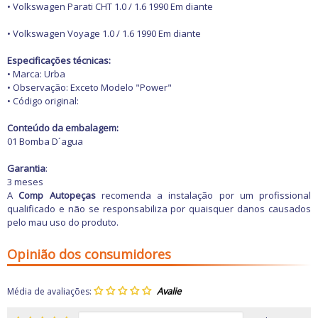
Freio
• Volkswagen Parati CHT 1.0 / 1.6 1990 Em diante
GPS e Acessórios
Ignição
• Volkswagen Voyage 1.0 / 1.6 1990 Em diante
Injeção
Latarias e Acessórios
Especificações técnicas:
Maçanetas e Fechaduras
• Marca: Urba
Máquinas e Ferramentas
• Observação: Exceto Modelo "Power"
Motocicletas
• Código original:
Motor
Óleos e Aditivos
Conteúdo da embalagem:
Ofertas
01 Bomba D´agua
Produtos de limpeza
Refrigeração
Garantia
:
Rodas e Pneus
3 meses
Sons e Vídeos
A
Comp Autopeças
recomenda a instalação por um profissional
Suspensão
qualificado e não se responsabiliza por quaisquer danos causados
Transmissão
pelo mau uso do produto.
Opinião dos consumidores
Média de avaliações: