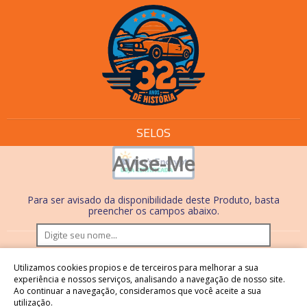
SELOS
Avise-Me
Para ser avisado da disponibilidade deste Produto, basta
preencher os campos abaixo.
Os preços e condições de pagamento são válidos
Utilizamos cookies propios e de terceiros para melhorar a sua
somente em compras realizadas no site. Nas lojas físicas,
experiência e nossos serviços, analisando a navegação de nosso site.
Ao continuar a navegação, consideramos que você aceite a sua
os preços, condições de pagamento e processos são
utilização.