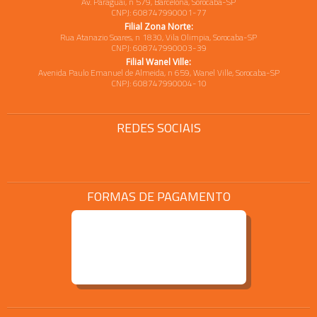
Av. Paraguai, n 579, Barcelona, Sorocaba-SP
CNPJ: 608747990001-77
Filial Zona Norte:
Rua Atanazio Soares, n 1830, Vila Olimpia, Sorocaba-SP
CNPJ: 608747990003-39
Filial Wanel Ville:
Avenida Paulo Emanuel de Almeida, n 659, Wanel Ville, Sorocaba-SP
CNPJ: 608747990004-10
REDES SOCIAIS
FORMAS DE PAGAMENTO