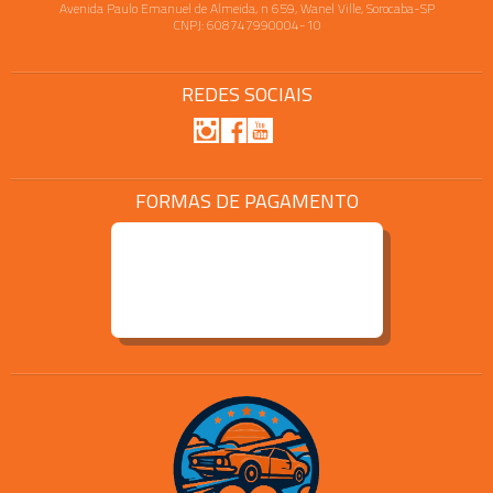
Avenida Paulo Emanuel de Almeida, n 659, Wanel Ville, Sorocaba-SP
CNPJ: 608747990004-10
REDES SOCIAIS
FORMAS DE PAGAMENTO