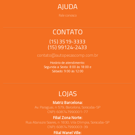
AJUDA
Fale conosco
CONTATO
(15) 3519-3333
(15) 99124-2433
contato@autopecascomp.com.br
Horário de atendimento:
Segunda a Sexta: 8:00 às 18:00 e
Sábado: 9:00 às 12:00
LOJAS
Matriz Barcelona:
Av. Paraguai, n 579, Barcelona, Sorocaba-SP
CNPJ: 608747990001-77
Filial Zona Norte:
Rua Atanazio Soares, n 1830, Vila Olimpia, Sorocaba-SP
CNPJ: 608747990003-39
Filial Wanel Ville: