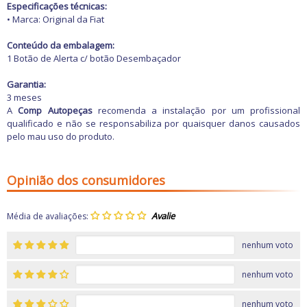
Freio
Especificações técnicas:
GPS e Acessórios
• Marca: Original da Fiat
Ignição
Injeção
Conteúdo da embalagem:
Latarias e Acessórios
1 Botão de Alerta c/ botão Desembaçador
Maçanetas e Fechaduras
Máquinas e Ferramentas
Garantia:
Motocicletas
3 meses
Motor
A
Comp Autopeças
recomenda a instalação por um profissional
Óleos e Aditivos
qualificado e não se responsabiliza por quaisquer danos causados
Ofertas
pelo mau uso do produto.
Produtos de limpeza
Refrigeração
Rodas e Pneus
Opinião dos consumidores
Sons e Vídeos
Suspensão
Transmissão
Média de avaliações:
nenhum voto
nenhum voto
nenhum voto