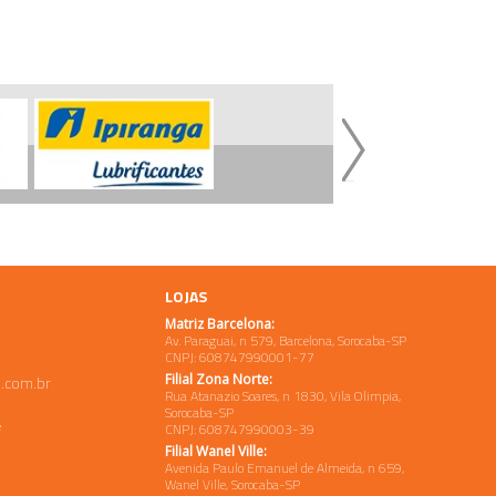
LOJAS
Matriz Barcelona:
Av. Paraguai, n 579, Barcelona, Sorocaba-SP
CNPJ: 608747990001-77
Filial Zona Norte:
.com.br
Rua Atanazio Soares, n 1830, Vila Olimpia,
Sorocaba-SP
e
CNPJ: 608747990003-39
Filial Wanel Ville:
Avenida Paulo Emanuel de Almeida, n 659,
Wanel Ville, Sorocaba-SP