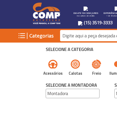
EM ATE 10X SEM JUROS
EXPERIÊNCI
nos cartoes de credito
+ de 30 ano
(15) 3519-3333
|
Categorias
SELECIONE A CATEGORIA
Acessórios
Calotas
Freio
Ilum
SELECIONE A MONTADORA
S