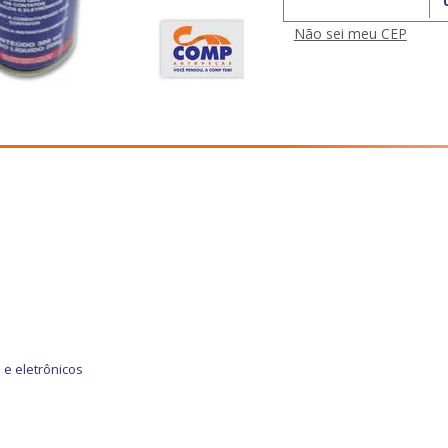
Calcular o Frete
Não sei meu CEP
 e eletrônicos