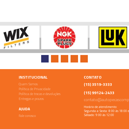
INSTITUCIONAL
CONTATO
Quem Somos
(15) 3519-3333
Política de Privacidade
(15) 99124-2433
Política de trocas e devoluções
Entregas e prazos
contato@autopecascomp
Horário de atendimento:
AJUDA
Segunda a Sexta: 8:00 às 18:00 
Fale conosco
Sábado: 9:00 às 12:00