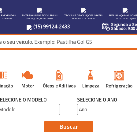
A EM VENDAS
ENTREGAS PARA TODO BRASIL
TROCAS E DEVOLUÇÕES GRATIS
SEGURANÇA NAS COMP
s no mercado
com segurança e velocidade
Facilitamos o seu retorno
Compras 100% seguras
Segunda a Sex
(15) 99124-2433
Sábado: 9:00 
inação
Motor
Óleos e Aditivos
Limpeza
Refrigeração
ELECIONE O MODELO
SELECIONE O ANO
Buscar