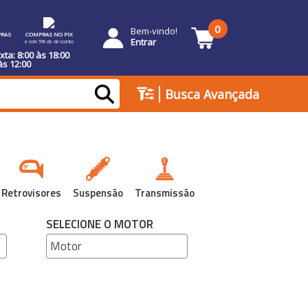
0
Bem-vindo!
RAS
COMPRAS NO PIX
Entrar
e com 5% de desconto
ta: 8:00 às 18:00
às 12:00
|
Busca Avançada
Retrovisores
Suspensão
Transmissão
SELECIONE O MOTOR