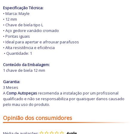
Freio
GPS e Acessórios
Especificação Técnica:
Ignição
• Marca: Mayle
Injeção
• 12 mm
Latarias e Acessórios
• Chave de biela tipo L
Maçanetas e Fechaduras
• Aço gedore vanádio cromado
Máquinas e Ferramentas
• Pontas iguais
Motocicletas
• Ideal para apertar e afrouxar parafusos
Motor
• Alta resistência e eficiência
Óleos e Aditivos
• Quantidade: 1
Ofertas
Produtos de limpeza
Conteúdo da Embalagem:
Refrigeração
1 chave de biela 12 mm
Rodas e Pneus
Sons e Vídeos
Garantia:
Suspensão
3 Meses
Transmissão
A
Comp Autopeças
recomenda a instalação por um profissional
qualificado e não se responsabiliza por quaisquer danos causado
pelo mau uso do produto.
Opinião dos consumidores
Média de avaliações: