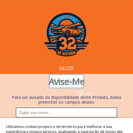
SELOS
Avise-Me
Para ser avisado da disponibilidade deste Produto, basta
preencher os campos abaixo.
Os preços e condições de pagamento são válidos
Utilizamos cookies propios e de terceiros para melhorar a sua
somente em compras realizadas no site. Nas lojas físicas,
experiência e nossos serviços, analisando a navegação de nosso site.