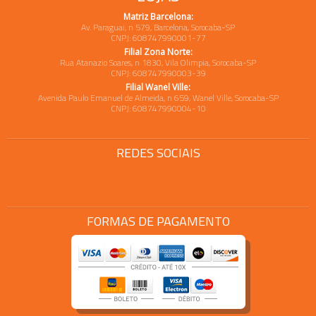
Matriz Barcelona:
Av. Paraguai, n 579, Barcelona, Sorocaba-SP
CNPJ: 608747990001-77
Filial Zona Norte:
Rua Atanazio Soares, n 1830, Vila Olimpia, Sorocaba-SP
CNPJ: 608747990003-39
Filial Wanel Ville:
Avenida Paulo Emanuel de Almeida, n 659, Wanel Ville, Sorocaba-SP
CNPJ: 608747990004-10
REDES SOCIAIS
FORMAS DE PAGAMENTO