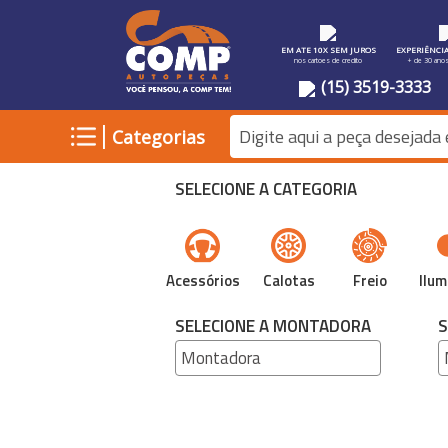
EM ATE 10X SEM JUROS
EXPERIÊNCI
nos cartoes de credito
+ de 30 ano
(15) 3519-3333
|
Categorias
SELECIONE A CATEGORIA
Acessórios
Calotas
Freio
Ilum
SELECIONE A MONTADORA
S