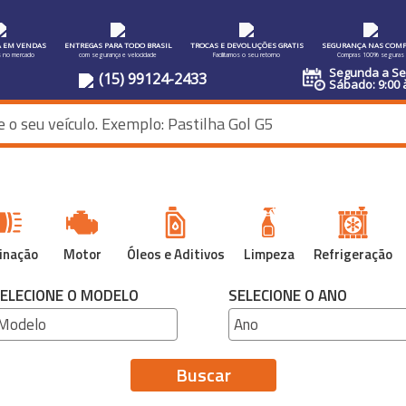
A EM VENDAS
ENTREGAS PARA TODO BRASIL
TROCAS E DEVOLUÇÕES GRATIS
SEGURANÇA NAS COMP
s no mercado
com segurança e velocidade
Facilitamos o seu retorno
Compras 100% seguras
Segunda a Sex
(15) 99124-2433
Sábado: 9:00 
inação
Motor
Óleos e Aditivos
Limpeza
Refrigeração
ELECIONE O MODELO
SELECIONE O ANO
Buscar