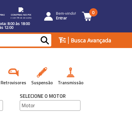
0
Bem-vindo!
RAS
COMPRAS NO PIX
Entrar
e com 5% de desconto
ta: 8:00 às 18:00
às 12:00
|
Busca Avançada
Retrovisores
Suspensão
Transmissão
SELECIONE O MOTOR