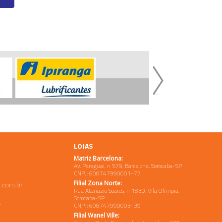
LOJAS
Matriz Barcelona:
Av. Paraguai, n 579, Barcelona, Sorocaba-SP
CNPJ: 608747990001-77
Filial Zona Norte:
.com.br
Rua Atanazio Soares, n 1830, Vila Olimpia,
Sorocaba-SP
e
CNPJ: 608747990003-39
Filial Wanel Ville: