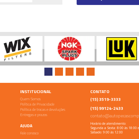
INSTITUCIONAL
CONTATO
Quem Somos
(15) 3519-3333
Política de Privacidade
(15) 99124-2433
Política de trocas e devoluções
Entregas e prazos
contato@autopecascomp
Horário de atendimento:
AJUDA
Segunda a Sexta: 8:00 às 18:00 
Fale conosco
Sábado: 9:00 às 12:00