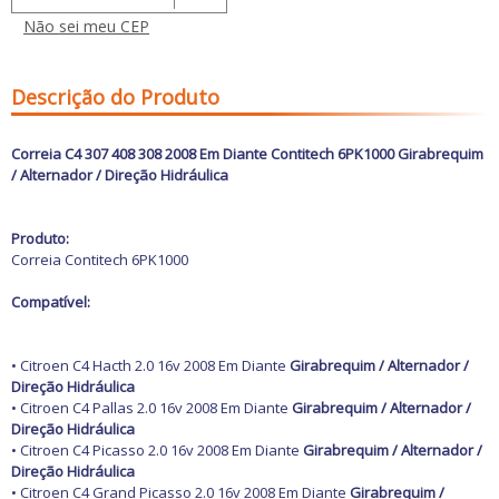
Freio
GPS e Acessórios
Não sei meu CEP
Ignição
Injeção
Latarias e Acessórios
Descrição do Produto
Maçanetas e Fechaduras
Máquinas e Ferramentas
Motocicletas
Correia C4 307 408 308 2008 Em Diante Contitech 6PK1000 Girabrequim
Motor
/ Alternador / Direção Hidráulica
Óleos e Aditivos
Ofertas
Produtos de limpeza
Produto:
Refrigeração
Correia Contitech 6PK1000
Rodas e Pneus
Sons e Vídeos
Compatível:
Suspensão
Transmissão
• Citroen C4 Hacth 2.0 16v 2008 Em Diante
Girabrequim / Alternador /
Direção Hidráulica
• Citroen C4 Pallas 2.0 16v 2008 Em Diante
Girabrequim / Alternador /
Direção Hidráulica
• Citroen C4 Picasso 2.0 16v 2008 Em Diante
Girabrequim / Alternador /
Direção Hidráulica
• Citroen C4 Grand Picasso 2.0 16v 2008 Em Diante
Girabrequim /