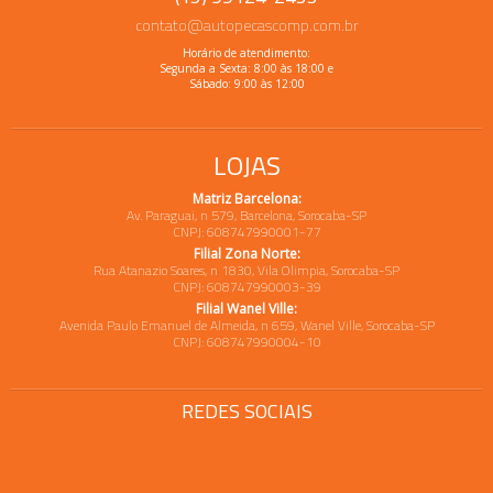
contato@autopecascomp.com.br
Horário de atendimento:
Segunda a Sexta: 8:00 às 18:00 e
Sábado: 9:00 às 12:00
LOJAS
Matriz Barcelona:
Av. Paraguai, n 579, Barcelona, Sorocaba-SP
CNPJ: 608747990001-77
Filial Zona Norte:
Rua Atanazio Soares, n 1830, Vila Olimpia, Sorocaba-SP
CNPJ: 608747990003-39
Filial Wanel Ville:
Avenida Paulo Emanuel de Almeida, n 659, Wanel Ville, Sorocaba-SP
CNPJ: 608747990004-10
REDES SOCIAIS