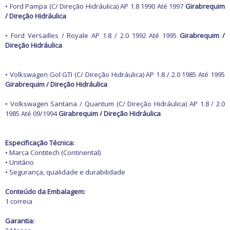
Freio
• Ford Pampa (C/ Direção Hidráulica) AP 1.8 1990 Até 1997
Girabrequim
GPS e Acessórios
/ Direção Hidráulica
Ignição
Injeção
• Ford Versailles / Royale AP 1.8 / 2.0 1992 Até 1995
Girabrequim /
Latarias e Acessórios
Direção Hidráulica
Maçanetas e Fechaduras
Máquinas e Ferramentas
Motocicletas
• Volkswagen Gol GTI (C/ Direção Hidráulica) AP 1.8 / 2.0 1985 Até 1995
Motor
Girabrequim / Direção Hidráulica
Óleos e Aditivos
Ofertas
• Volkswagen Santana / Quantum (C/ Direção Hidráulica) AP 1.8 / 2.0
Produtos de limpeza
1985 Até 09/1994
Girabrequim / Direção Hidráulica
Refrigeração
Rodas e Pneus
Sons e Vídeos
Especificação Técnica:
Suspensão
• Marca Contitech (Continental)
Transmissão
• Unitário
• Segurança, qualidade e durabilidade
Conteúdo da Embalagem:
1 correia
Garantia: