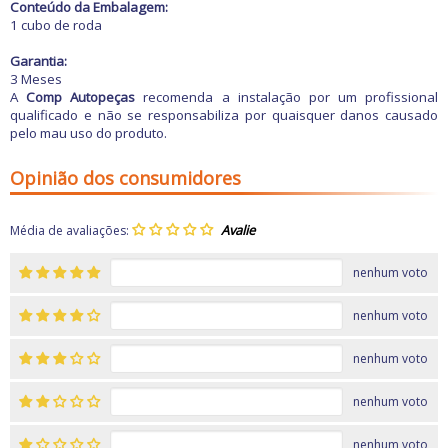
Freio
Conteúdo da Embalagem:
GPS e Acessórios
1 cubo de roda
Ignição
Injeção
Garantia:
Latarias e Acessórios
3 Meses
Maçanetas e Fechaduras
A
Comp Autopeças
recomenda a instalação por um profissional
Máquinas e Ferramentas
qualificado e não se responsabiliza por quaisquer danos causado
Motocicletas
pelo mau uso do produto.
Motor
Óleos e Aditivos
Opinião dos consumidores
Ofertas
Produtos de limpeza
Refrigeração
Média de avaliações:
Rodas e Pneus
Sons e Vídeos
nenhum voto
Suspensão
Transmissão
nenhum voto
nenhum voto
nenhum voto
nenhum voto