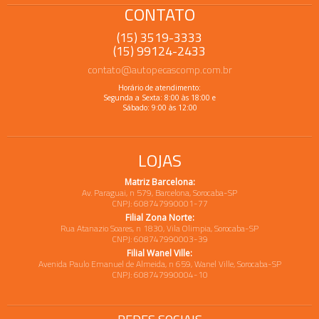
CONTATO
(15) 3519-3333
(15) 99124-2433
contato@autopecascomp.com.br
Horário de atendimento:
Segunda a Sexta: 8:00 às 18:00 e
Sábado: 9:00 às 12:00
LOJAS
Matriz Barcelona:
Av. Paraguai, n 579, Barcelona, Sorocaba-SP
CNPJ: 608747990001-77
Filial Zona Norte:
Rua Atanazio Soares, n 1830, Vila Olimpia, Sorocaba-SP
CNPJ: 608747990003-39
Filial Wanel Ville:
Avenida Paulo Emanuel de Almeida, n 659, Wanel Ville, Sorocaba-SP
CNPJ: 608747990004-10