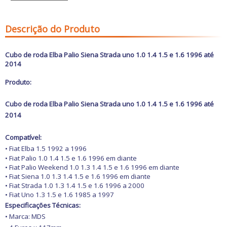
Freio
GPS e Acessórios
Ignição
Descrição do Produto
Injeção
Latarias e Acessórios
Maçanetas e Fechaduras
Cubo de roda Elba Palio Siena Strada uno 1.0 1.4 1.5 e 1.6 1996 até
Máquinas e Ferramentas
2014
Motocicletas
Motor
Produto:
Óleos e Aditivos
Ofertas
Cubo de roda Elba Palio Siena Strada uno 1.0 1.4 1.5 e 1.6 1996 até
Produtos de limpeza
2014
Refrigeração
Rodas e Pneus
Sons e Vídeos
Compatível:
Suspensão
• Fiat Elba 1.5 1992 a 1996
Transmissão
• Fiat Palio 1.0 1.4 1.5 e 1.6 1996 em diante
• Fiat Palio Weekend 1.0 1.3 1.4 1.5 e 1.6 1996 em diante
• Fiat Siena 1.0 1.3 1.4 1.5 e 1.6 1996 em diante
• Fiat Strada 1.0 1.3 1.4 1.5 e 1.6 1996 a 2000
• Fiat Uno 1.3 1.5 e 1.6 1985 a 1997
Especificações Técnicas:
• Marca: MDS