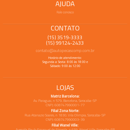
AJUDA
Fale conosco
CONTATO
(15) 3519-3333
(15) 99124-2433
contato@autopecascomp.com.br
Horário de atendimento:
Segunda a Sexta: 8:00 às 18:00 e
Sábado: 9:00 às 12:00
LOJAS
Matriz Barcelona:
Av. Paraguai, n 579, Barcelona, Sorocaba-SP
CNPJ: 608747990001-77
Filial Zona Norte:
Rua Atanazio Soares, n 1830, Vila Olimpia, Sorocaba-SP
CNPJ: 608747990003-39
Filial Wanel Ville:
Avenida Paulo Emanuel de Almeida, n 659, Wanel Ville, Sorocaba-SP