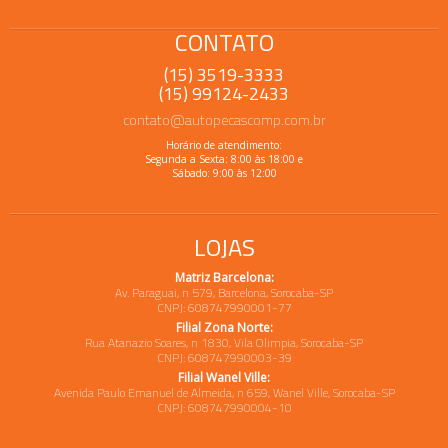
CONTATO
(15) 3519-3333
(15) 99124-2433
contato@autopecascomp.com.br
Horário de atendimento:
Segunda a Sexta: 8:00 às 18:00 e
Sábado: 9:00 às 12:00
LOJAS
Matriz Barcelona:
Av. Paraguai, n 579, Barcelona, Sorocaba-SP
CNPJ: 608747990001-77
Filial Zona Norte:
Rua Atanazio Soares, n 1830, Vila Olimpia, Sorocaba-SP
CNPJ: 608747990003-39
Filial Wanel Ville:
Avenida Paulo Emanuel de Almeida, n 659, Wanel Ville, Sorocaba-SP
CNPJ: 608747990004-10