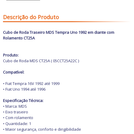
Freio
GPS e Acessórios
Ignição
Descrição do Produto
Injeção
Latarias e Acessórios
Maçanetas e Fechaduras
Cubo de Roda Traseiro MDS Tempra Uno 1992 em diante
com
Máquinas e Ferramentas
Rolamento
CT25A
Motocicletas
Motor
Óleos e Aditivos
Produto:
Ofertas
Cubo de Roda MDS CT25A ( 05CCT25A22C )
Produtos de limpeza
Refrigeração
Compatível:
Rodas e Pneus
Sons e Vídeos
• Fiat Tempra 16V 1992 até 1999
Suspensão
• Fiat Uno 1994 até 1996
Transmissão
Especificação Técnica:
• Marca: MDS
• Eixo traseiro
• Com rolamento
• Quantidade: 1
• Maior segurança, conforto e dirigibilidade