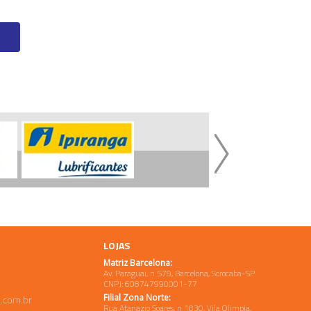
LOJAS
Matriz Barcelona:
Av. Paraguai, n 579, Barcelona, Sorocaba-SP
CNPJ: 608747990001-77
Filial Zona Norte:
.com.br
Rua Atanazio Soares, n 1830, Vila Olimpia,