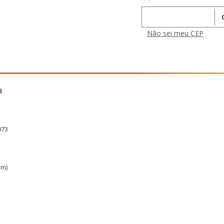
Calcular o Frete
Não sei meu CEP
3
073
mm)