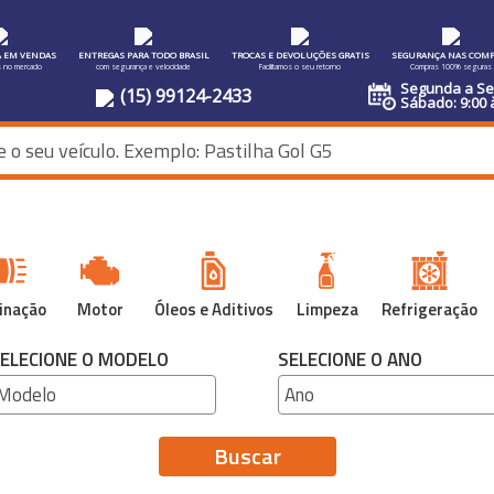
A EM VENDAS
ENTREGAS PARA TODO BRASIL
TROCAS E DEVOLUÇÕES GRATIS
SEGURANÇA NAS COMP
s no mercado
com segurança e velocidade
Facilitamos o seu retorno
Compras 100% seguras
Segunda a Sex
(15) 99124-2433
Sábado: 9:00 
inação
Motor
Óleos e Aditivos
Limpeza
Refrigeração
ELECIONE O MODELO
SELECIONE O ANO
Buscar