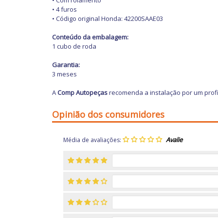
• Com rolamento
• 4 furos
• Código original Honda: 42200SAAE03
Conteúdo da embalagem:
1 cubo de roda
Garantia:
3 meses
A
Comp Autopeças
recomenda a instalação por um profi
Opinião dos consumidores
Média de avaliações: