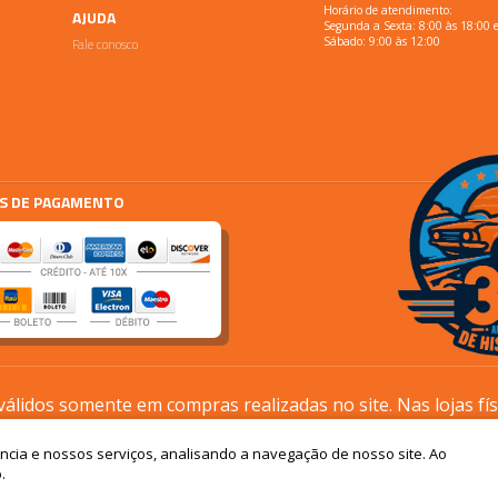
Horário de atendimento:
AJUDA
Segunda a Sexta: 8:00 às 18:00 
Fale conosco
Sábado: 9:00 às 12:00
S DE PAGAMENTO
lidos somente em compras realizadas no site. Nas lojas fí
processos são diferentes.
ência e nossos serviços, analisando a navegação de nosso site. Ao
Os preços podem sofrer alterações sem aviso prévio
.