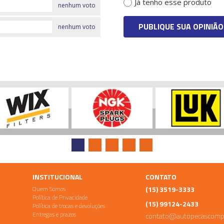
Já tenho esse produto
nenhum voto
PUBLIQUE SUA OPINIÃO
nenhum voto
INSTITUCIONAL
CONTATO
Quem Somos
(15) 3519-3333
Política de Privacidade
(15) 99124-2433
Política de trocas e devoluções
Entregas e prazos
contato@autopecascomp