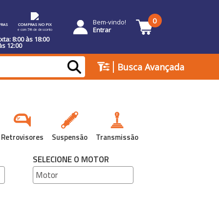
0
Bem-vindo!
RAS
COMPRAS NO PIX
Entrar
e com 5% de desconto
ta: 8:00 às 18:00
às 12:00
|
Busca Avançada
Retrovisores
Suspensão
Transmissão
SELECIONE O MOTOR