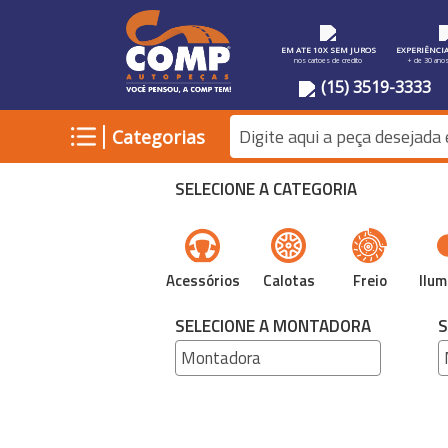
EM ATE 10X SEM JUROS
EXPERIÊNCI
nos cartoes de credito
+ de 30 ano
(15) 3519-3333
|
Categorias
SELECIONE A CATEGORIA
Acessórios
Calotas
Freio
Ilum
SELECIONE A MONTADORA
S