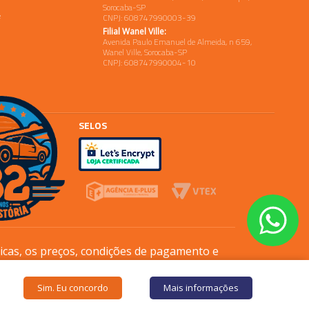
Sorocaba-SP
e
CNPJ: 608747990003-39
Filial Wanel Ville:
Avenida Paulo Emanuel de Almeida, n 659,
Wanel Ville, Sorocaba-SP
CNPJ: 608747990004-10
SELOS
sicas, os preços, condições de pagamento e
Sim. Eu concordo
Mais informações