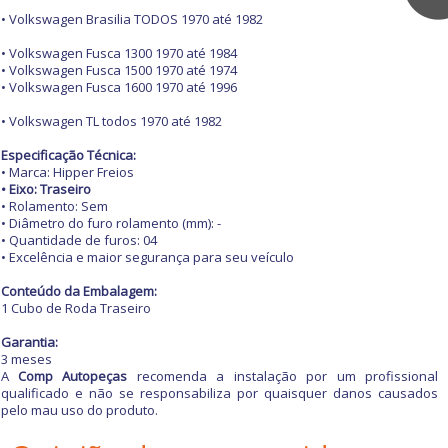
Máquinas e
Caixas de ar
• Volkswagen Brasilia TODOS 1970 até 1982
Antenas e Adaptadores
ferramentas
Cangalhas
Brakes lights
• Volkswagen Fusca 1300 1970 até 1984
Capôs
Buzinas
• Volkswagen Fusca 1500 1970 até 1974
Balanceadoras de pneus
Churrasqueiras de carro
Carros antigos
• Volkswagen Fusca 1600 1970 até 1996
Calhas de Chuva
Chaves de fenda
Espelhos para
Capas de Banco
• Volkswagen TL todos 1970 até 1982
Retrovisores
Chaves de impacto
Acessórios
Capas de Cobertura
Motocicletas
Grades
Chaves Philips
Especificação Técnica:
Buchas e Coxins
Capas de Estepes
• Marca: Hipper Freios
Guarnições
Compressores de ar
• Eixo: Traseiro
Iluminação
Coifas e Bolas de câmbio
Para-barros
Elevadores automotivos
• Rolamento: Sem
Capacetes
Ofertas
Motor
Consoles
• Diâmetro do furo rolamento (mm): -
Para-choques
Esmerilhadeiras
Câmaras de Pneus
• Quantidade de furos: 04
Refrigeração
Engates
Paralamas
Furadeiras e
• Excelência e maior segurança para seu veículo
Transmissão
Suspensão
Forrações de porta e
Parafusadeiras
Retrovisores
Ofertas especiais
Todos os
Vestuário
Grampos
Conteúdo da Embalagem:
Outros
Jogos de Chaves
Outros Acessórios
departamentos
Outros Acessórios
1 Cubo de Roda Traseiro
Molduras
Macacos Hidráulicos
Painéis
Garantia:
Martelos
Acessórios
3 meses
Palhetas limpadoras
Outras Ferramentas
A
Comp Autopeças
recomenda a instalação por um profissional
Alarmes e Travas
Pestanas e Canaletas
qualificado e não se responsabiliza por quaisquer danos causados
Outras Máquinas
Buchas e Coxins
pelo mau uso do produto.
Ponteiras de
Serras
Cabos
parachoques
Soquetes e Acessórios