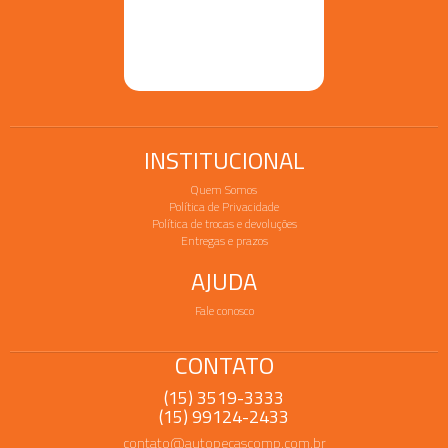
INSTITUCIONAL
Quem Somos
Política de Privacidade
Política de trocas e devoluções
Entregas e prazos
AJUDA
Fale conosco
CONTATO
(15) 3519-3333
(15) 99124-2433
contato@autopecascomp.com.br