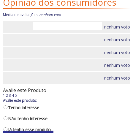
Opinião dos consumidores
Carburador
Quebra sol
Carros Antigos
Racks e Bagageiros
Média de avaliações:
nenhum voto
Casa e Jardim
Tapetes e Carpetes
Elétrica
Volantes e Cubos
nenhum voto
Eletrônicos
Escapamentos
nenhum voto
Faróis, Lanternas e
Iluminação.
nenhum voto
Freio
nenhum voto
GPS e Acessórios
Ignição
nenhum voto
Injeção
Latarias e Acessórios
Avalie este Produto
1
2
3
4
5
Maçanetas e Fechaduras
Avalie este produto:
Máquinas e Ferramentas
Tenho interesse
Motocicletas
Não tenho interesse
Motor
Óleos e Aditivos
Já tenho esse produto