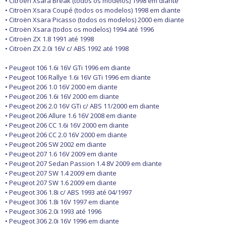
Freio
• Citroën Xsara Break (todos os modelos) 1998 em diante
GPS e Acessórios
• Citroën Xsara Coupé (todos os modelos) 1998 em diante
Ignição
• Citroën Xsara Picasso (todos os modelos) 2000 em diante
Injeção
• Citroën Xsara (todos os modelos) 1994 até 1996
Latarias e Acessórios
• Citroën ZX 1.8 1991 até 1998
Maçanetas e Fechaduras
• Citroën ZX 2.0i 16V c/ ABS 1992 até 1998
Máquinas e Ferramentas
Motocicletas
• Peugeot 106 1.6i 16V GTi 1996 em diante
Motor
• Peugeot 106 Rallye 1.6i 16V GTi 1996 em diante
Óleos e Aditivos
• Peugeot 206 1.0 16V 2000 em diante
Ofertas
• Peugeot 206 1.6i 16V 2000 em diante
Produtos de limpeza
• Peugeot 206 2.0 16V GTi c/ ABS 11/2000 em diante
Refrigeração
• Peugeot 206 Allure 1.6 16V 2008 em diante
Rodas e Pneus
• Peugeot 206 CC 1.6i 16V 2000 em diante
Sons e Vídeos
• Peugeot 206 CC 2.0 16V 2000 em diante
Suspensão
• Peugeot 206 SW 2002 em diante
Transmissão
• Peugeot 207 1.6 16V 2009 em diante
• Peugeot 207 Sedan Passion 1.4 8V 2009 em diante
• Peugeot 207 SW 1.4 2009 em diante
• Peugeot 207 SW 1.6 2009 em diante
• Peugeot 306 1.8i c/ ABS 1993 até 04/1997
• Peugeot 306 1.8i 16V 1997 em diante
• Peugeot 306 2.0i 1993 até 1996
• Peugeot 306 2.0i 16V 1996 em diante