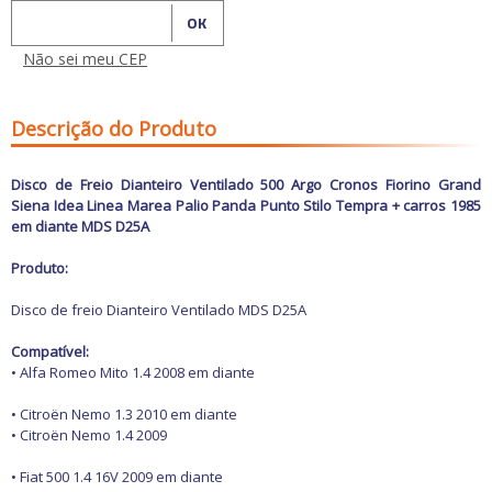
Freio
GPS e Acessórios
Calcular o Frete
Ignição
Não sei meu CEP
Injeção
Latarias e Acessórios
Maçanetas e Fechaduras
Máquinas e Ferramentas
Descrição do Produto
Motocicletas
Motor
Disco de Freio Dianteiro Ventilado 500 Argo Cronos Fiorino Grand
Óleos e Aditivos
Siena Idea Linea Marea Palio Panda Punto Stilo Tempra + carros 1985
Ofertas
em diante MDS D25A
Produtos de limpeza
Refrigeração
Produto:
Rodas e Pneus
Sons e Vídeos
Disco de freio
Dianteiro Ventilado MDS D25A
Suspensão
Transmissão
Compatível:
• Alfa Romeo Mito 1.4 2008 em diante
• Citroën Nemo 1.3 2010 em diante
• Citroën Nemo 1.4 2009
• Fiat 500 1.4 16V 2009 em diante