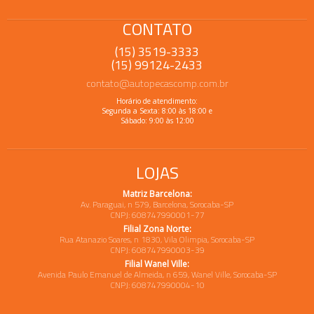
CONTATO
(15) 3519-3333
(15) 99124-2433
contato@autopecascomp.com.br
Horário de atendimento:
Segunda a Sexta: 8:00 às 18:00 e
Sábado: 9:00 às 12:00
LOJAS
Matriz Barcelona:
Av. Paraguai, n 579, Barcelona, Sorocaba-SP
CNPJ: 608747990001-77
Filial Zona Norte:
Rua Atanazio Soares, n 1830, Vila Olimpia, Sorocaba-SP
CNPJ: 608747990003-39
Filial Wanel Ville:
Avenida Paulo Emanuel de Almeida, n 659, Wanel Ville, Sorocaba-SP
CNPJ: 608747990004-10