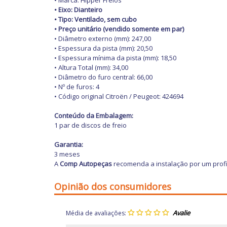
• Marca: Hipper Freios
• Eixo: Dianteiro
• Tipo: Ventilado, sem cubo
• Preço unitário (vendido somente em par)
• Diâmetro externo (mm): 247,00
• Espessura da pista (mm): 20,50
• Espessura mínima da pista (mm): 18,50
• Altura Total (mm): 34,00
• Diâmetro do furo central: 66,00
• Nº de furos: 4
• Código original Citroën / Peugeot: 424694
Conteúdo da Embalagem:
1 par de discos de freio
Garantia:
3 meses
A
Comp Autopeças
recomenda a instalação por um profi
Opinião dos consumidores
Média de avaliações: