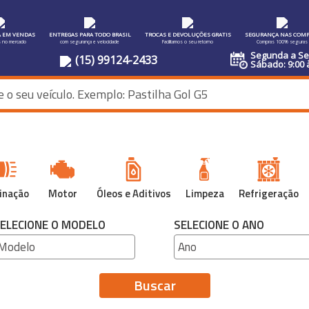
A EM VENDAS
ENTREGAS PARA TODO BRASIL
TROCAS E DEVOLUÇÕES GRATIS
SEGURANÇA NAS COMP
s no mercado
com segurança e velocidade
Facilitamos o seu retorno
Compras 100% seguras
Segunda a Sex
(15) 99124-2433
Sábado: 9:00 
inação
Motor
Óleos e Aditivos
Limpeza
Refrigeração
ELECIONE O MODELO
SELECIONE O ANO
Buscar