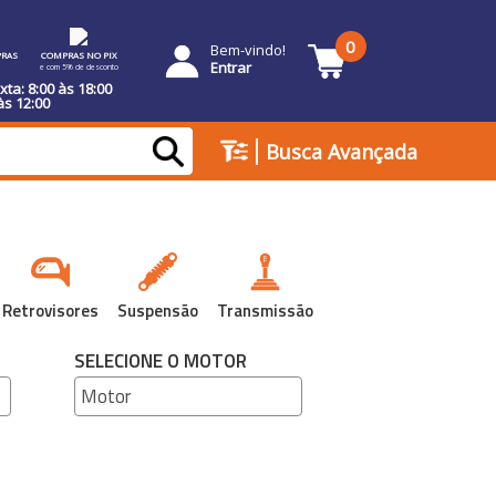
0
Bem-vindo!
RAS
COMPRAS NO PIX
Entrar
e com 5% de desconto
ta: 8:00 às 18:00
às 12:00
|
Busca Avançada
Retrovisores
Suspensão
Transmissão
SELECIONE O MOTOR