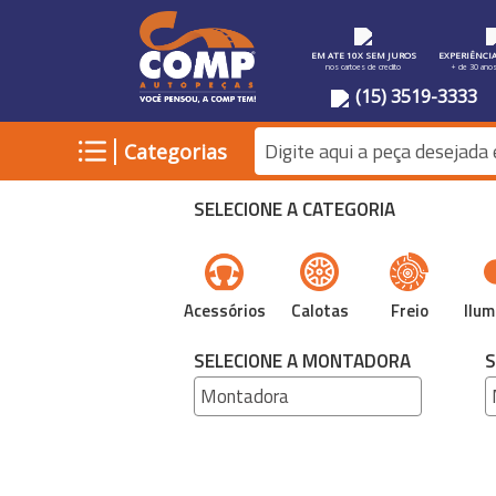
EM ATE 10X SEM JUROS
EXPERIÊNCI
nos cartoes de credito
+ de 30 ano
(15) 3519-3333
|
Categorias
SELECIONE A CATEGORIA
Acessórios
Calotas
Freio
Ilum
SELECIONE A MONTADORA
S