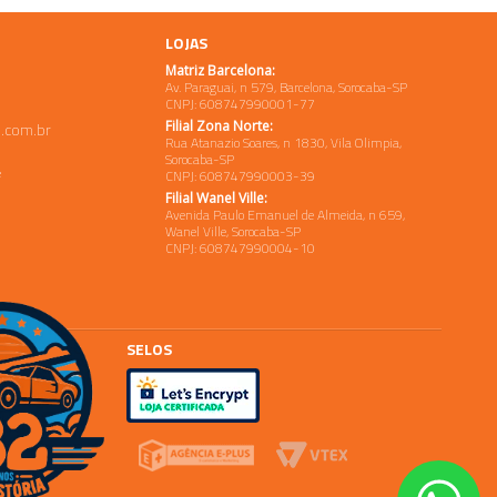
LOJAS
Matriz Barcelona:
Av. Paraguai, n 579, Barcelona, Sorocaba-SP
CNPJ: 608747990001-77
Filial Zona Norte:
.com.br
Rua Atanazio Soares, n 1830, Vila Olimpia,
Sorocaba-SP
e
CNPJ: 608747990003-39
Filial Wanel Ville:
Avenida Paulo Emanuel de Almeida, n 659,
Wanel Ville, Sorocaba-SP
CNPJ: 608747990004-10
SELOS