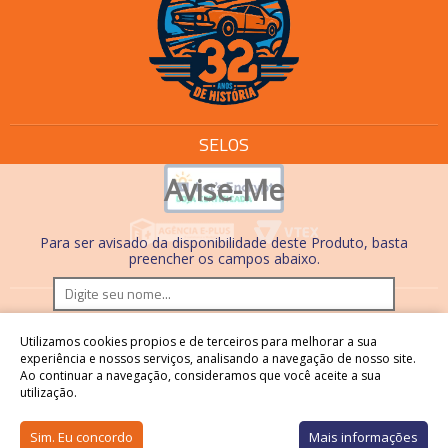
SELOS
Avise-Me
Para ser avisado da disponibilidade deste Produto, basta
preencher os campos abaixo.
Os preços e condições de pagamento são válidos
Utilizamos cookies propios e de terceiros para melhorar a sua
somente em compras realizadas no site. Nas lojas físicas,
experiência e nossos serviços, analisando a navegação de nosso site.
Ao continuar a navegação, consideramos que você aceite a sua
os preços, condições de pagamento e processos são
utilização.
diferentes.
Sim. Eu concordo
Mais informações
Os preços podem sofrer alterações sem aviso prévio