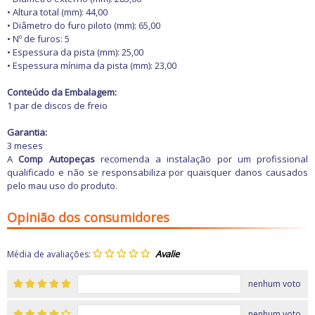
Freio
• Altura total (mm): 44,00
GPS e Acessórios
• Diâmetro do furo piloto (mm): 65,00
Ignição
• Nº de furos: 5
Injeção
• Espessura da pista (mm): 25,00
Latarias e Acessórios
• Espessura mínima da pista (mm): 23,00
Maçanetas e Fechaduras
Máquinas e Ferramentas
Conteúdo da Embalagem:
Motocicletas
1 par de discos de freio
Motor
Óleos e Aditivos
Garantia:
Ofertas
3 meses
Produtos de limpeza
A
Comp Autopeças
recomenda a instalação por um profissional
Refrigeração
qualificado e não se responsabiliza por quaisquer danos causados
Rodas e Pneus
pelo mau uso do produto.
Sons e Vídeos
Suspensão
Transmissão
Opinião dos consumidores
Média de avaliações:
nenhum voto
nenhum voto