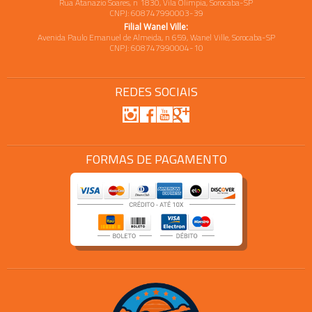
Rua Atanazio Soares, n 1830, Vila Olimpia, Sorocaba-SP
CNPJ: 608747990003-39
Filial Wanel Ville:
Avenida Paulo Emanuel de Almeida, n 659, Wanel Ville, Sorocaba-SP
CNPJ: 608747990004-10
REDES SOCIAIS
FORMAS DE PAGAMENTO