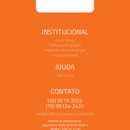
INSTITUCIONAL
Quem Somos
Política de Privacidade
Política de trocas e devoluções
Entregas e prazos
AJUDA
Fale conosco
CONTATO
(15) 3519-3333
(15) 99124-2433
contato@autopecascomp.com.br
Horário de atendimento:
Segunda a Sexta: 8:00 às 18:00 e
Sábado: 9:00 às 12:00