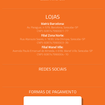
LOJAS
Matriz Barcelona:
Av. Paraguai, n 579, Barcelona, Sorocaba-SP
CNPJ: 608747990001-77
Filial Zona Norte:
Rua Atanazio Soares, n 1830, Vila Olimpia, Sorocaba-SP
CNPJ: 608747990003-39
Filial Wanel Ville:
Avenida Paulo Emanuel de Almeida, n 659, Wanel Ville, Sorocaba-SP
CNPJ: 608747990004-10
REDES SOCIAIS
FORMAS DE PAGAMENTO