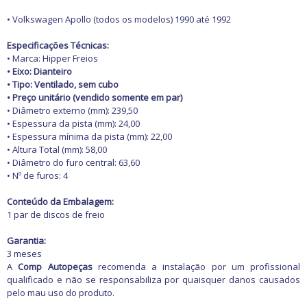
Freio
GPS e Acessórios
• Volkswagen Apollo (todos os modelos) 1990 até 1992
Ignição
Injeção
Especificações Técnicas:
Latarias e Acessórios
• Marca: Hipper Freios
Maçanetas e Fechaduras
• Eixo: Dianteiro
Máquinas e Ferramentas
• Tipo: Ventilado, sem cubo
Motocicletas
• Preço unitário (vendido somente em par)
Motor
• Diâmetro externo (mm): 239,50
Óleos e Aditivos
• Espessura da pista (mm): 24,00
Ofertas
• Espessura mínima da pista (mm): 22,00
Produtos de limpeza
• Altura Total (mm): 58,00
Refrigeração
• Diâmetro do furo central: 63,60
Rodas e Pneus
• Nº de furos: 4
Sons e Vídeos
Suspensão
Conteúdo da Embalagem:
Transmissão
1 par de discos de freio
Garantia:
3 meses
A
Comp Autopeças
recomenda a instalação por um profissional
qualificado e não se responsabiliza por quaisquer danos causados
pelo mau uso do produto.