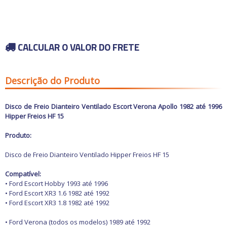
Carros antigos
Calhas de Chuva
Espelhos para
Chaves de fenda
Retrovisores
Capas de Banco
Chaves de impacto
Grades
Capas de Cobertura
Acessórios
Chaves Philips
Motocicletas
Guarnições
Capas de Estepes
Buchas e Coxins
Compressores de ar
Para-barros
Coifas e Bolas de câmbio
Iluminação
CALCULAR O VALOR DO FRETE
Elevadores automotivos
Para-choques
Consoles
Capacetes
Motor
Ofertas
Esmerilhadeiras
Paralamas
Engates
Câmaras de Pneus
Refrigeração
Furadeiras e
Retrovisores
Forrações de porta e
Transmissão
Parafusadeiras
Suspensão
Grampos
Outros Acessórios
Ofertas especiais
Descrição do Produto
Vestuário
Todos os
Jogos de Chaves
Outros
Molduras
departamentos
Outros Acessórios
Macacos Hidráulicos
Painéis
Martelos
Palhetas limpadoras
Disco de Freio Dianteiro Ventilado Escort Verona Apollo 1982 até 1996
Outras Ferramentas
Acessórios
Pestanas e Canaletas
Hipper Freios HF 15
Outras Máquinas
Alarmes e Travas
Ponteiras de
Serras
parachoques
Buchas e Coxins
Produto:
Soquetes e Acessórios
Quebra sol
Cabos
Racks e Bagageiros
Carburador
Disco de Freio Dianteiro Ventilado Hipper Freios HF 15
Tapetes e Carpetes
Carros Antigos
Volantes e Cubos
Casa e Jardim
Compatível:
Elétrica
• Ford Escort Hobby 1993 até 1996
Eletrônicos
• Ford Escort XR3 1.6 1982 até 1992
Escapamentos
• Ford Escort XR3 1.8 1982 até 1992
Faróis, Lanternas e
Iluminação.
• Ford Verona (todos os modelos) 1989 até 1992