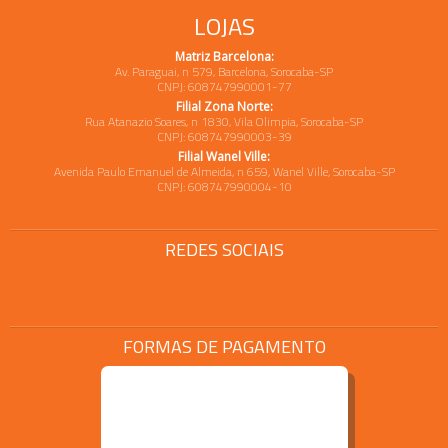
LOJAS
Matriz Barcelona:
Av. Paraguai, n 579, Barcelona, Sorocaba-SP
CNPJ: 608747990001-77
Filial Zona Norte:
Rua Atanazio Soares, n 1830, Vila Olimpia, Sorocaba-SP
CNPJ: 608747990003-39
Filial Wanel Ville:
Avenida Paulo Emanuel de Almeida, n 659, Wanel Ville, Sorocaba-SP
CNPJ: 608747990004-10
REDES SOCIAIS
FORMAS DE PAGAMENTO