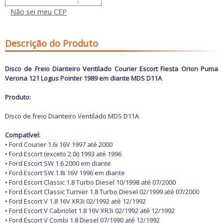
Freio
GPS e Acessórios
Não sei meu CEP
Ignição
Injeção
Latarias e Acessórios
Descrição do Produto
Maçanetas e Fechaduras
Máquinas e Ferramentas
Motocicletas
Disco de Freio Dianteiro Ventilado Courier Escort Fiesta Orion Puma
Motor
Verona 121 Logus Pointer 1989 em diante MDS D11A
Óleos e Aditivos
Ofertas
Produto:
Produtos de limpeza
Refrigeração
Disco de freio
Dianteiro Ventilado MDS D11A
Rodas e Pneus
Sons e Vídeos
Compatível:
Suspensão
• Ford Courier 1.6i 16V 1997 até 2000
Transmissão
• Ford Escort (exceto 2.0i) 1993 até 1996
• Ford Escort SW 1.6 2000 em diante
• Ford Escort SW 1.8i 16V 1996 em diante
• Ford Escort Classic 1.8 Turbo Diesel 10/1998 até 07/2000
• Ford Escort Classic Turnier 1.8 Turbo Diesel 02/1999 até 07/2000
• Ford Escort V 1.8 16V XR3i 02/1992 até 12/1992
• Ford Escort V Cabriolet 1.8 16V XR3i 02/1992 até 12/1992
• Ford Escort V Combi 1.8 Diesel 07/1990 até 12/1992