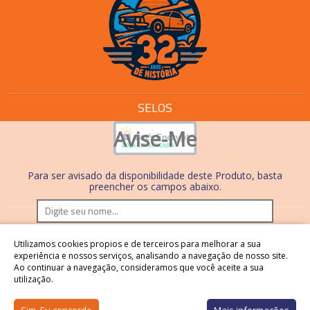
SELOS
Avise-Me
Para ser avisado da disponibilidade deste Produto, basta
preencher os campos abaixo.
Os preços e condições de pagamento são válidos
Utilizamos cookies propios e de terceiros para melhorar a sua
somente em compras realizadas no site. Nas lojas físicas,
experiência e nossos serviços, analisando a navegação de nosso site.
Ao continuar a navegação, consideramos que você aceite a sua
os preços, condições de pagamento e processos são
utilização.
diferentes.