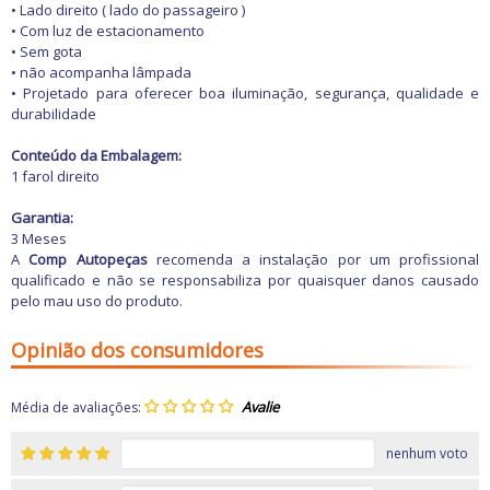
Freio
• Lado direito ( lado do passageiro )
GPS e Acessórios
• Com luz de estacionamento
Ignição
• Sem gota
Injeção
• não acompanha lâmpada
Latarias e Acessórios
• Projetado para oferecer boa iluminação, segurança, qualidade e
Maçanetas e Fechaduras
durabilidade
Máquinas e Ferramentas
Motocicletas
Conteúdo da Embalagem:
Motor
1 farol direito
Óleos e Aditivos
Ofertas
Garantia:
Produtos de limpeza
3 Meses
Refrigeração
A
Comp Autopeças
recomenda a instalação por um profissional
Rodas e Pneus
qualificado e não se responsabiliza por quaisquer danos causado
Sons e Vídeos
pelo mau uso do produto.
Suspensão
Transmissão
Opinião dos consumidores
Média de avaliações:
nenhum voto