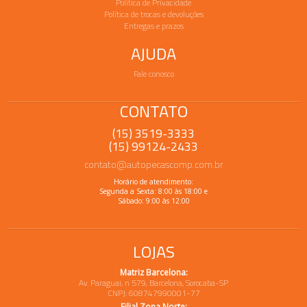
Política de Privacidade
Política de trocas e devoluções
Entregas e prazos
AJUDA
Fale conosco
CONTATO
(15) 3519-3333
(15) 99124-2433
contato@autopecascomp.com.br
Horário de atendimento:
Segunda a Sexta: 8:00 às 18:00 e
Sábado: 9:00 às 12:00
LOJAS
Matriz Barcelona:
Av. Paraguai, n 579, Barcelona, Sorocaba-SP
CNPJ: 608747990001-77
Filial Zona Norte: