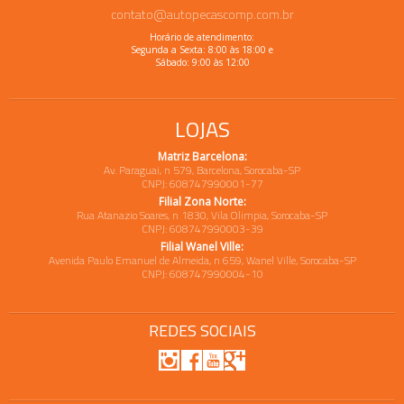
contato@autopecascomp.com.br
Horário de atendimento:
Segunda a Sexta: 8:00 às 18:00 e
Sábado: 9:00 às 12:00
LOJAS
Matriz Barcelona:
Av. Paraguai, n 579, Barcelona, Sorocaba-SP
CNPJ: 608747990001-77
Filial Zona Norte:
Rua Atanazio Soares, n 1830, Vila Olimpia, Sorocaba-SP
CNPJ: 608747990003-39
Filial Wanel Ville:
Avenida Paulo Emanuel de Almeida, n 659, Wanel Ville, Sorocaba-SP
CNPJ: 608747990004-10
REDES SOCIAIS