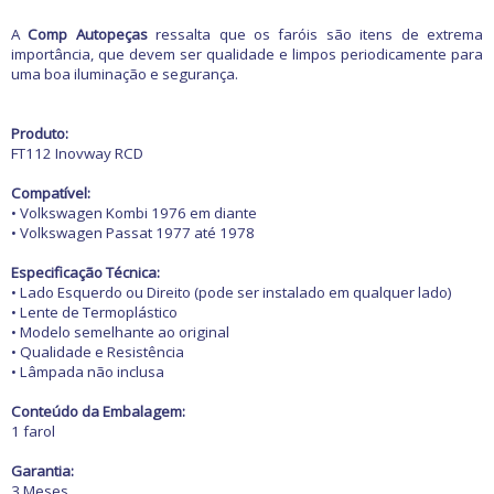
Freio
GPS e Acessórios
A
Comp Autopeças
ressalta que os faróis são itens de extrema
Ignição
importância, que devem ser qualidade e limpos periodicamente para
Injeção
uma boa iluminação e segurança.
Latarias e Acessórios
Maçanetas e Fechaduras
Máquinas e Ferramentas
Produto:
Motocicletas
FT112 Inovway RCD
Motor
Óleos e Aditivos
Compatível:
Ofertas
• Volkswagen Kombi 1976 em diante
Produtos de limpeza
• Volkswagen
Passat 1977 até 1978
Refrigeração
Rodas e Pneus
Especificação Técnica:
• Lado Esquerdo ou Direito (pode ser instalado em qualquer lado)
Sons e Vídeos
• Lente de Termoplástico
Suspensão
• Modelo semelhante ao original
Transmissão
• Qualidade e Resistência
• Lâmpada não inclusa
Conteúdo da Embalagem:
1 farol
Garantia:
3 Meses