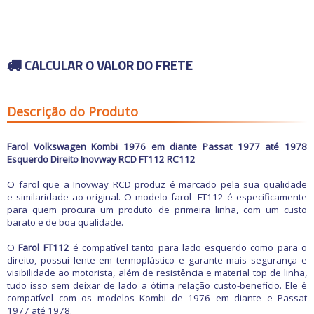
Carros antigos
Calhas de Chuva
Espelhos para
Chaves de fenda
Retrovisores
Capas de Banco
Chaves de impacto
Grades
Capas de Cobertura
Acessórios
Chaves Philips
Motocicletas
Guarnições
Capas de Estepes
Buchas e Coxins
Compressores de ar
Para-barros
Coifas e Bolas de câmbio
Iluminação
CALCULAR O VALOR DO FRETE
Elevadores automotivos
Para-choques
Consoles
Capacetes
Motor
Ofertas
Esmerilhadeiras
Paralamas
Engates
Câmaras de Pneus
Refrigeração
Furadeiras e
Retrovisores
Forrações de porta e
Transmissão
Parafusadeiras
Suspensão
Grampos
Outros Acessórios
Ofertas especiais
Descrição do Produto
Vestuário
Todos os
Jogos de Chaves
Outros
Molduras
departamentos
Outros Acessórios
Macacos Hidráulicos
Painéis
Martelos
Palhetas limpadoras
Farol Volkswagen
Kombi 1976 em diante Passat 1977 até 1978
Outras Ferramentas
Acessórios
Pestanas e Canaletas
Esquerdo Direito Inovway RCD FT112 RC112
Outras Máquinas
Alarmes e Travas
Ponteiras de
Serras
parachoques
Buchas e Coxins
O farol que a Inovway RCD produz é marcado pela sua qualidade
Soquetes e Acessórios
Quebra sol
e similaridade ao original. O modelo farol
Cabos
FT112 é especificamente
Racks e Bagageiros
para quem procura um produto de primeira linha, com um custo
Carburador
Tapetes e Carpetes
barato e de boa qualidade.
Carros Antigos
Volantes e Cubos
Casa e Jardim
O
Farol FT112
é compatível tanto para lado esquerdo como para o
Elétrica
direito, possui lente em termoplástico e garante mais segurança e
Eletrônicos
visibilidade ao motorista, além de resistência e material top de linha,
Escapamentos
tudo isso sem deixar de lado a ótima relação custo-benefício. Ele é
Faróis, Lanternas e
compatível com os modelos Kombi de 1976 em diante e Passat
Iluminação.
1977 até 1978.