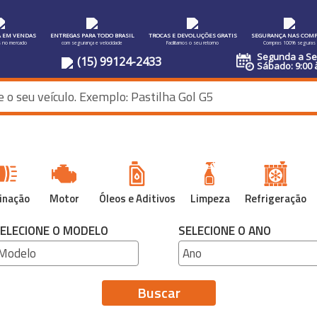
A EM VENDAS
ENTREGAS PARA TODO BRASIL
TROCAS E DEVOLUÇÕES GRATIS
SEGURANÇA NAS COMP
s no mercado
com segurança e velocidade
Facilitamos o seu retorno
Compras 100% seguras
Segunda a Sex
(15) 99124-2433
Sábado: 9:00 
inação
Motor
Óleos e Aditivos
Limpeza
Refrigeração
ELECIONE O MODELO
SELECIONE O ANO
Buscar