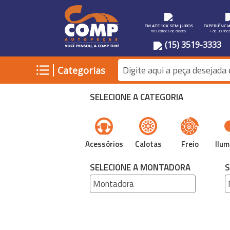
EM ATE 10X SEM JUROS
EXPERIÊNCI
nos cartoes de credito
+ de 30 ano
(15) 3519-3333
|
Categorias
SELECIONE A CATEGORIA
Acessórios
Calotas
Freio
Ilum
SELECIONE A MONTADORA
S