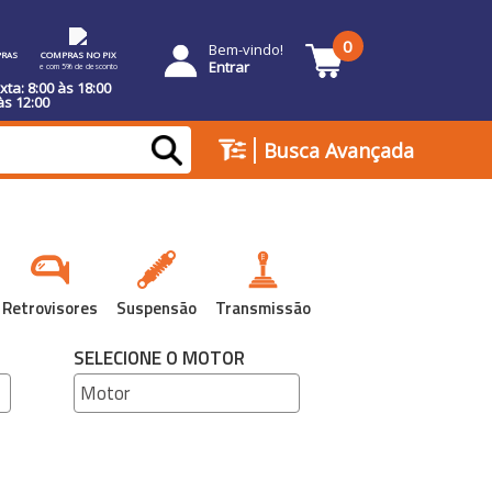
0
Bem-vindo!
RAS
COMPRAS NO PIX
Entrar
e com 5% de desconto
ta: 8:00 às 18:00
às 12:00
|
Busca Avançada
Retrovisores
Suspensão
Transmissão
SELECIONE O MOTOR