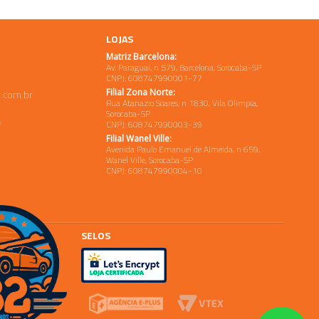
LOJAS
Matriz Barcelona:
Av. Paraguai, n 579, Barcelona, Sorocaba-SP
CNPJ: 608747990001-77
Filial Zona Norte:
.com.br
Rua Atanazio Soares, n 1830, Vila Olimpia,
Sorocaba-SP
e
CNPJ: 608747990003-39
Filial Wanel Ville:
Avenida Paulo Emanuel de Almeida, n 659,
Wanel Ville, Sorocaba-SP
CNPJ: 608747990004-10
SELOS