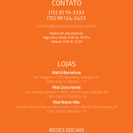
CONTATO
(15) 3519-3333
(15) 99124-2433
contato@autopecascomp.com.br
Horário de atendimento:
Segunda a Sexta: 8:00 às 18:00 e
Sábado: 9:00 às 12:00
LOJAS
Matriz Barcelona:
Av. Paraguai, n 579, Barcelona, Sorocaba-SP
CNPJ: 608747990001-77
Filial Zona Norte:
Rua Atanazio Soares, n 1830, Vila Olimpia, Sorocaba-SP
CNPJ: 608747990003-39
Filial Wanel Ville:
Avenida Paulo Emanuel de Almeida, n 659, Wanel Ville, Sorocaba-SP
CNPJ: 608747990004-10
REDES SOCIAIS