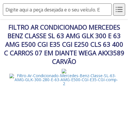
FILTRO AR CONDICIONADO MERCEDES
Som e vídeo
BENZ CLASSE SL 63 AMG GLK 300 E 63
Acessórios para Rádios e
AMG E500 CGI E35 CGI E250 CLS 63 400
Acessorios Externos
DVDs
C CARROS 07 EM DIANTE WEGA AKX3589
Alto-Falantes
Auto Rádios
Alarmes de Carro
Faróis, lanternas e
CARVÃO
Cabos para Som
Emblemas
iluminação
Caixas Seladas
Calotas
Cornetas
Travas de Segurança
Circuitos de Lanterna
Drivers
Latarias e Acessórios
Faróis
DVDS
Kits xenon
GPS
Assoalhos
Lampadas
Acessórios
Módulos de Som
Bagagitos
Lanternas
Tweeters e Kit Voz
Borrachas
Soquetes de lampadas
Acabamentos em geral
Caixas de ar
Máquinas e
Antenas e Adaptadores
ferramentas
Cangalhas
Brakes lights
Capôs
Buzinas
Churrasqueiras de carro
Balanceadoras de pneus