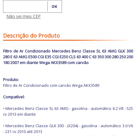
Freio
GPS e Acessórios
Calcular o Frete
Ignição
Não sei meu CEP
Injeção
Latarias e Acessórios
Maçanetas e Fechaduras
Máquinas e Ferramentas
Descrição do Produto
Motocicletas
Motor
Filtro de Ar Condicionado Mercedes Benz Classe SL 63 AMG GLK 300
Óleos e Aditivos
280 E 63 AMG E500 CGI E35 CGI E250 CLS 63 400 C 63 350 300 280 250 200
Ofertas
180 2007 em diante Wega AKX3589
com carvão
Produtos de limpeza
Refrigeração
Rodas e Pneus
Produto:
Sons e Vídeos
Filtro de Ar Condicionado com carvão Wega AKX3589
Suspensão
Transmissão
Compatível:
• Mercedes Benz Classe SL 63 AMG - gasolina - automático 6.2 V8 - 525
cv 2013 em diante
• Mercedes Benz Classe GLK 300 - (X204) - gasolina - automático 3.0 V6
- 231 cv 2010 até 2013